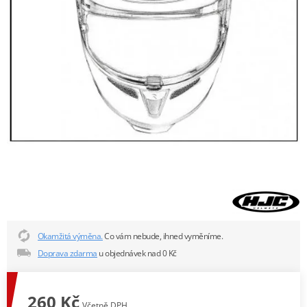
Okamžitá výměna.
Co vám nebude, ihned vyměníme.
Doprava zdarma
u objednávek nad 0 Kč
260 Kč
Včetně DPH