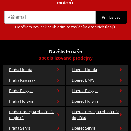
Pixar a nově také DC komiks.
motorů.
Zobrazit všechny produkty
značky HJC
Přihlásit se
Odběrem novinek souhlasím se zasíláním osobních údajů.
Navštivte naše
specializované prodejny
Praha Honda
Liberec Honda
Praha Kawasaki
Liberec BMW
Praha Piaggio
Liberec Piaggio
Praha Horwin
Liberec Horwin
Praha Prodejna oblečení a
Liberec Prodejna oblečení a
doplňků
doplňků
Praha Servis
Liberec Servis