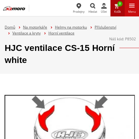
0
Prodejny
Hledat
Účet
Košík
Menu
Hledat
Domů
Na motorkáře
Helmy na motorku
Příslušenství
Ventilace a kryty
Horní ventilace
Náš kód:
P8502
HJC ventilace CS-15 Horní
white