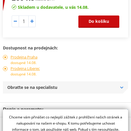
Skladem u dodavatele, u vás 14.08.
Do košíku
Dostupnost na prodejnách:
Prodejna Praha
dostupné 14.08.
Prodejna Liberec
dostupné 14.08.
Obraťte se na specialistu
Popis a parametry
Chceme vám přinášet co nejlepší zážitek z prohlížení našich stránek a
Jsme autorizovaný
nakupování na našem e-shopu. K tomu potřebujeme uchovat
O výrobci
dealer značky HJC
informace o tom, jak používáte náš web. Pokud s tím nesouhlasíte,