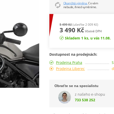
Okamžitá výměna.
Co vám
nebude, ihned vyměníme.
5 499 Kč
(ušetříte 2 009 Kč)
3 490 Kč
Včetně DPH
Skladem 1 ks, u vás 11.08.
Dostupnost na prodejnách:
Prodejna Praha
S
Prodejna Liberec
d
Obraťte se na specialistu
z našeho e-shopu
733 538 252