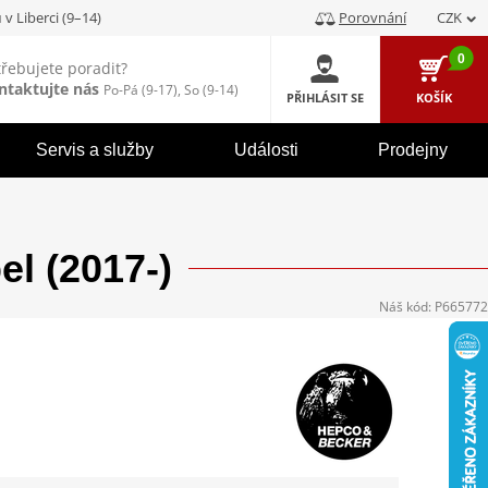
u
v Liberci (9–14)
Porovnání
CZK
0
třebujete poradit?
ntaktujte nás
Po-Pá (9-17), So (9-14)
PŘIHLÁSIT SE
KOŠÍK
Servis a služby
Události
Prodejny
 (2017-)
Náš kód:
P665772