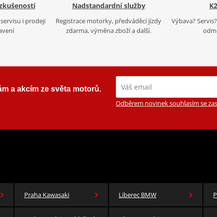
 zkušeností
Nadstandardní služby
K2
servisu i prodeji
Registrace motorky, předváděcí jízdy
Výbava? Servis? 
avení
zdarma, výměna zboží a další.
odmě
ám a akcím ze světa motorů.
Odběrem novinek souhlasím se zas
Praha Kawasaki
Liberec BMW
P