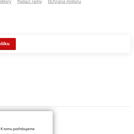
ektory
Padací rámy
Ochrana motoru
ošíku
. K tomu potřebujeme