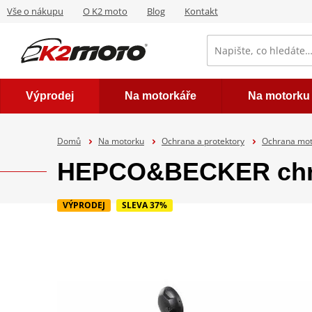
Vše o nákupu
O K2 moto
Blog
Kontakt
Výprodej
Na motorkáře
Na motorku
Domů
Na motorku
Ochrana a protektory
Ochrana mo
HEPCO&BECKER chrán
VÝPRODEJ
SLEVA 37%