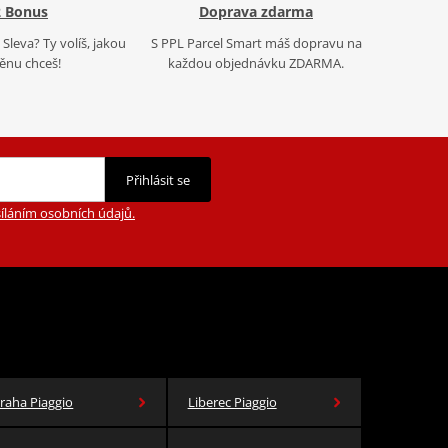
 Bonus
Doprava zdarma
Sleva? Ty volíš, jakou
S PPL Parcel Smart máš dopravu na
nu chceš!
každou objednávku ZDARMA.
Přihlásit se
íláním osobních údajů.
raha Piaggio
Liberec Piaggio