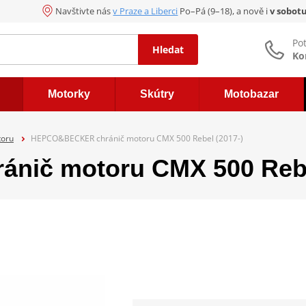
Navštivte nás
v Praze a Liberci
Po–Pá (9–18), a nově i
v sobot
Po
Hledat
Ko
Motorky
Skútry
Motobazar
toru
HEPCO&BECKER chránič motoru CMX 500 Rebel (2017-)
ič motoru CMX 500 Rebel