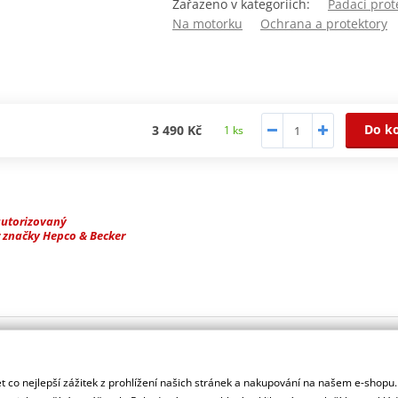
Zařazeno v kategoriích:
Padací prot
Na motorku
Ochrana a protektory
Do k
3 490 Kč
1 ks
autorizovaný
 značky Hepco & Becker
 co nejlepší zážitek z prohlížení našich stránek a nakupování na našem e-shopu