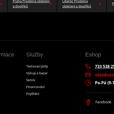
Praha Prodejna oblečení
Liberec Prodejna
P
a doplňků
oblečení a doplňků
ormace
Služby
Eshop
733 538 2
Testovací jízdy
Výkup a bazar
objedna
Servis
Po-Pá (9-
Financování
Pojištění
Facebook