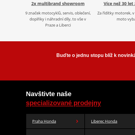
2x multibrand showroom
Více než 30 let
9 značek motocyklů, servis, oblečení,
Za řídítky motorek, v 
doplňky i náhradní díly, to vše v
moto vyb
Praze a Liberci
Buďte o jednu stopu blíž k novink
Navštivte naše
specializované prodejny
Praha Honda
Liberec Honda