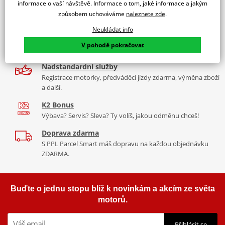
2x multibrand showroom
Aluminum Trail Engine Guard Ice Polish Protected
informace o vaší návštěvě. Informace o tom, jaké informace a jakým
9 značek motocyklů, servis, oblečení, doplňky i náhradní
způsobem uchováváme
naleznete zde
.
díly, to vše v Praze a Liberci
Neukládat info
Více než 30 let zkušeností
V pohodě pokračovat
Za řídítky motorek, v servisu i prodeji moto vybavení
Nadstandardní služby
Registrace motorky, předváděcí jízdy zdarma, výměna zboží
a další.
K2 Bonus
Výbava? Servis? Sleva? Ty volíš, jakou odměnu chceš!
Doprava zdarma
S PPL Parcel Smart máš dopravu na každou objednávku
ZDARMA.
Buďte o jednu stopu blíž k novinkám a akcím ze světa
motorů.
Přihlásit se