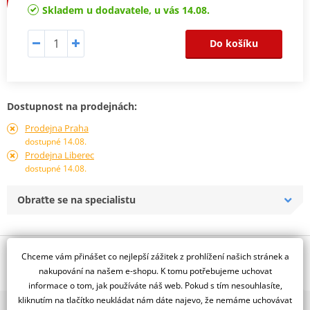
Skladem u dodavatele, u vás 14.08.
Do košíku
Dostupnost na prodejnách:
Prodejna Praha
dostupné 14.08.
Prodejna Liberec
dostupné 14.08.
Obraťte se na specialistu
Popis a parametry
Chceme vám přinášet co nejlepší zážitek z prohlížení našich stránek a
nakupování na našem e-shopu. K tomu potřebujeme uchovat
Jsme autorizovaný
informace o tom, jak používáte náš web. Pokud s tím nesouhlasíte,
dealer značky CROSS-PRO
kliknutím na tlačítko neukládat nám dáte najevo, že nemáme uchovávat