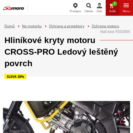
0
Prodejny
Hledat
Účet
Košík
Menu
Hledat
Domů
Na motorku
Ochrana a protektory
Ochrana motoru
Náš kód:
P202005
Hliníkové kryty motoru
CROSS-PRO Ledový leštěný
povrch
SLEVA 30%