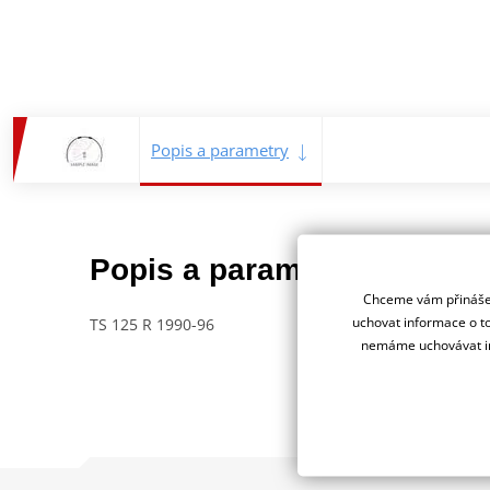
Popis a parametry
Jsme 
Popis a parametry
dealer
Chceme vám přinášet
uchovat informace o to
TS 125 R 1990-96
nemáme uchovávat in