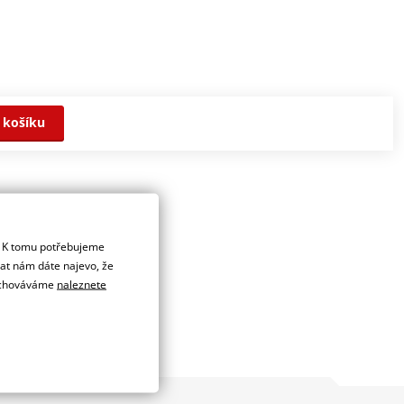
 košíku
. K tomu potřebujeme
dat nám dáte najevo, že
 uchováváme
naleznete