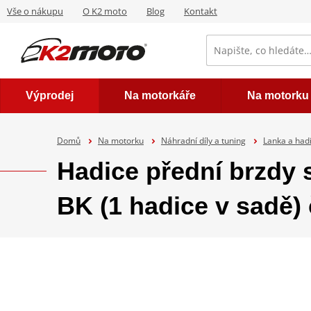
Vše o nákupu
O K2 moto
Blog
Kontakt
Výprodej
Na motorkáře
Na motorku
Domů
Na motorku
Náhradní díly a tuning
Lanka a had
Hadice přední brzd
BK (1 hadice v sadě)