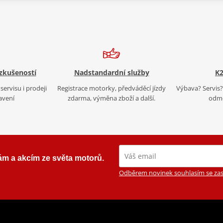
 zkušeností
Nadstandardní služby
K2
servisu i prodeji
Registrace motorky, předváděcí jízdy
Výbava? Servis? 
avení
zdarma, výměna zboží a další.
odmě
ám a akcím ze světa motorů.
Odběrem novinek souhlasím se zas