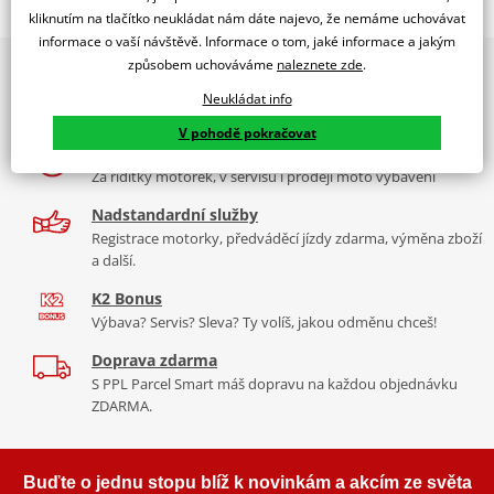
Jsme autorizovaný
kliknutím na tlačítko neukládat nám dáte najevo, že nemáme uchovávat
dealer značky Venhill
informace o vaší návštěvě. Informace o tom, jaké informace a jakým
způsobem uchováváme
naleznete zde
.
2x multibrand showroom
KLX 650 1993-01
9 značek motocyklů, servis, oblečení, doplňky i náhradní
Neukládat info
díly, to vše v Praze a Liberci
V pohodě pokračovat
Více než 30 let zkušeností
Za řídítky motorek, v servisu i prodeji moto vybavení
Nadstandardní služby
Registrace motorky, předváděcí jízdy zdarma, výměna zboží
a další.
K2 Bonus
Výbava? Servis? Sleva? Ty volíš, jakou odměnu chceš!
Doprava zdarma
S PPL Parcel Smart máš dopravu na každou objednávku
ZDARMA.
Buďte o jednu stopu blíž k novinkám a akcím ze světa