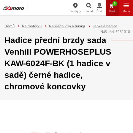
0
Prodejny
Hledat
Účet
Košík
Menu
Hledat
Domů
Na motorku
Náhradní díly a tuning
Lanka a hadice
Náš kód:
P231010
Hadice přední brzdy sada
Venhill POWERHOSEPLUS
KAW-6024F-BK (1 hadice v
sadě) černé hadice,
chromové koncovky