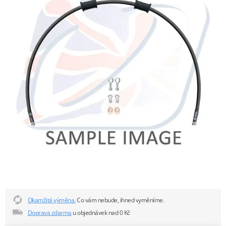
Okamžitá výměna.
Co vám nebude, ihned vyměníme.
Doprava zdarma
u objednávek nad 0 Kč