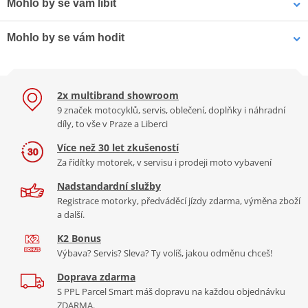
Mohlo by se vám líbit
Maximálně prodyšné a flexibilní rukavice pro městské i rekreační
Tradiční německá rodinná firma, kterou možná znáte pod značkou
Mohlo by se vám hodit
Otevřená helma GMS
ježdění, které na ruce téměř neucítíte.
Germas byla odkoupena švýcarskou firmou Hostettler, která
GELATO ZG11501 jahodová
značku přejmenovala na GMS a zařadila do svého portfolia
oblečení. Není bez zajímavosti, že syn zakladatelů firmy Germas ve
🌬️ Svoboda pohybu a prodyšnost
2x multibrand showroom
firmě stále pracuje jako product manager a stará se o rozvoj a
Impregnace GS27 Advanced Waterproofer Textile & Leather
9 značek motocyklů, servis, oblečení, doplňky i náhradní
produktové řady.
Více informací o značce
Model
GMS Jet-City
je vyroben ze speciálního
4-směrného
díly, to vše v Praze a Liberci
500ml
strečového materiálu
. Rukavice se tak dokonale přizpůsobí
Zobrazit všechny produkty
značky gms
pohybu vašich prstů, neomezují při ovládání motorky a díky
Více než 30 let zkušeností
absenci podšívky nabízejí skvělou prodyšnost i v horkých
Za řídítky motorek, v servisu i prodeji moto vybavení
dnech.
Nadstandardní služby
Registrace motorky, předváděcí jízdy zdarma, výměna zboží
1 990 Kč
a další.
Skladem
K2 Bonus
🛡️ Bezpečnostní prvky
🧤 Pohodlí při úchopu
Výbava? Servis? Sleva? Ty volíš, jakou odměnu chceš!
Ochrana je zajištěna všitým
Všitý pěnový panel na dlani
Doprava zdarma
skořepinovým chráničem
zajišťuje měkčí a jistější
S PPL Parcel Smart máš dopravu na každou objednávku
kloubů
a zdvojeným
úchop řídítek, což snižuje
ZDARMA.