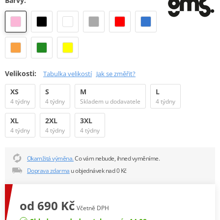
Barvy:
Velikosti:
Tabulka velikostí
Jak se změřit?
XS
S
M
L
4 týdny
4 týdny
Skladem u dodavatele
4 týdny
XL
2XL
3XL
4 týdny
4 týdny
4 týdny
Okamžitá výměna.
Co vám nebude, ihned vyměníme.
Doprava zdarma
u objednávek nad 0 Kč
od 690 Kč
Včetně DPH