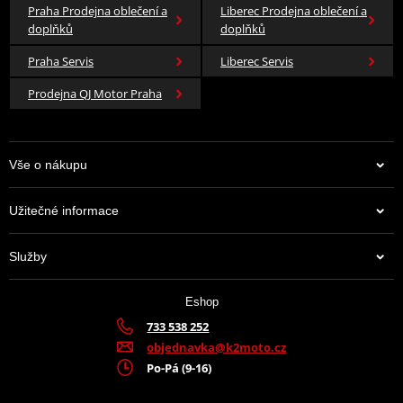
Praha Prodejna oblečení a
Liberec Prodejna oblečení a
Barva
růžová
doplňků
doplňků
Materiál
polyester
Praha Servis
Liberec Servis
Prodejna QJ Motor Praha
Vše o nákupu
Užitečné informace
Služby
Eshop
733 538 252
objednavka@k2moto.cz
Po-Pá (9-16)