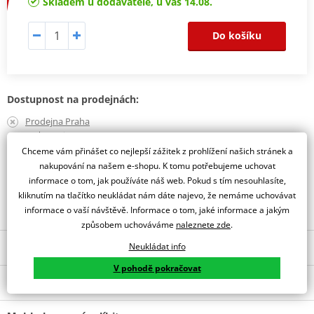
Skladem u dodavatele, u vás 14.08.
Do košíku
Dostupnost na prodejnách:
Prodejna Praha
zvolte variantu
Prodejna Liberec
Chceme vám přinášet co nejlepší zážitek z prohlížení našich stránek a
zvolte variantu
nakupování na našem e-shopu. K tomu potřebujeme uchovat
informace o tom, jak používáte náš web. Pokud s tím nesouhlasíte,
Obraťte se na specialistu
kliknutím na tlačítko neukládat nám dáte najevo, že nemáme uchovávat
informace o vaší návštěvě. Informace o tom, jaké informace a jakým
způsobem uchováváme
naleznete zde
.
Neukládat info
Popis a parametry
V pohodě pokračovat
Jsme autorizovaný
O výrobci
dealer značky gms
TEXTILNÍ RUKAVICE GMS JET-CITY