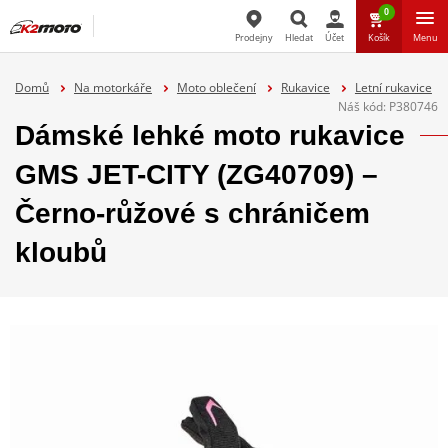
0
Prodejny
Hledat
Účet
Košík
Menu
Hledat
Domů
Na motorkáře
Moto oblečení
Rukavice
Letní rukavice
Náš kód:
P380746
Dámské lehké moto rukavice
GMS JET-CITY (ZG40709) –
Černo-růžové s chráničem
kloubů