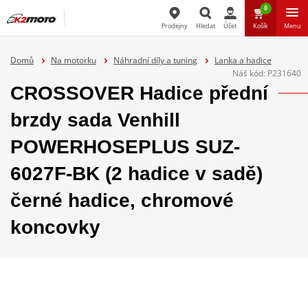
0
Prodejny
Hledat
Účet
Košík
Menu
Hledat
Domů
Na motorku
Náhradní díly a tuning
Lanka a hadice
Náš kód:
P231640
CROSSOVER Hadice přední
brzdy sada Venhill
POWERHOSEPLUS SUZ-
6027F-BK (2 hadice v sadě)
černé hadice, chromové
koncovky