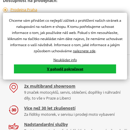
Dostupnost na prodejnách:
Prodejna Praha
dostupné 14.08.
Chceme vám přinášet co nejlepší zážitek z prohlížení našich stránek a
Prodejna Liberec
nakupování na našem e-shopu. K tomu potřebujeme uchovat
dostupné 14.08.
informace o tom, jak používáte náš web. Pokud s tím nesouhlasíte,
kliknutím na tlačítko neukládat nám dáte najevo, že nemáme uchovávat
Obraťte se na specialistu
informace o vaší návštěvě. Informace o tom, jaké informace a jakým
způsobem uchováváme
naleznete zde
.
Neukládat info
Popis a parametry
V pohodě pokračovat
Jsme autorizovaný
dealer značky Venhill
2x multibrand showroom
GSR 600 2006-08 'CROSSOVER'
9 značek motocyklů, servis, oblečení, doplňky i náhradní
díly, to vše v Praze a Liberci
Více než 30 let zkušeností
Za řídítky motorek, v servisu i prodeji moto vybavení
Nadstandardní služby