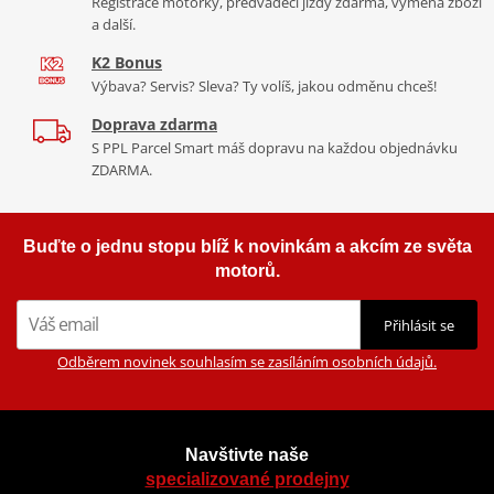
Registrace motorky, předváděcí jízdy zdarma, výměna zboží
a další.
K2 Bonus
Výbava? Servis? Sleva? Ty volíš, jakou odměnu chceš!
Doprava zdarma
S PPL Parcel Smart máš dopravu na každou objednávku
ZDARMA.
Buďte o jednu stopu blíž k novinkám a akcím ze světa
motorů.
Přihlásit se
Odběrem novinek souhlasím se zasíláním osobních údajů.
Navštivte naše
specializované prodejny