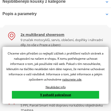
Nejoblíbenější kousky z kategorie
Popis a parametry
chrániče loktů BIONIC
Chrániče loktů a kolen RST
FLEX 2021, ALPINESTARS
Level 2 CE / 2056
Jsme autorizovaný
(černá/červená, pár)
dealer značky FOX
2x multibrand showroom
Chránič loktů FOX Titan Pro Elbow Grd CE
9 značek motocyklů, servis, oblečení, doplňky i náhradní
Vlastnosti:
díly, to vše v Praze a Liberci
Špičkové chrániče loktů a předloktí pro motokros, enduro,
Více než 30 let zkušeností
Chceme vám přinášet co nejlepší zážitek z prohlížení našich stránek a
čtyřkolky, downhill, freeride a bikros
Za řídítky motorek, v servisu i prodeji moto vybavení
nakupování na našem e-shopu. K tomu potřebujeme uchovat
odolná plastová konstrukce
informace o tom, jak používáte náš web. Pokud s tím nesouhlasíte,
Nadstandardní služby
kliknutím na tlačítko neukládat nám dáte najevo, že nemáme uchovávat
polstrování z měkké biopěny
Registrace motorky, předváděcí jízdy zdarma, výměna zboží
informace o vaší návštěvě. Informace o tom, jaké informace a jakým
zapínání pomocí nastavitelných pásků na suchý zip
a další.
způsobem uchováváme
naleznete zde
.
1 889 Kč
560 Kč
silikonový potisk na biopěně
Skladem
Skladem
K2 Bonus
Neukládat info
Výbava? Servis? Sleva? Ty volíš, jakou odměnu chceš!
V pohodě pokračovat
Tabulka velikostí
Doprava zdarma
Jak se změřit
S PPL Parcel Smart máš dopravu na každou objednávku
ZDARMA.