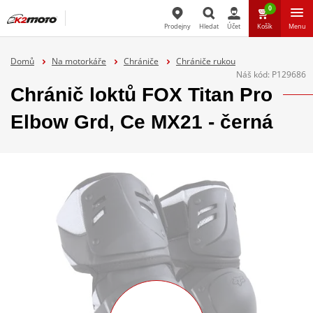
0
Prodejny
Hledat
Účet
Košík
Menu
Hledat
Domů
Na motorkáře
Chrániče
Chrániče rukou
Náš kód:
P129686
Chránič loktů FOX Titan Pro
Elbow Grd, Ce MX21 - černá