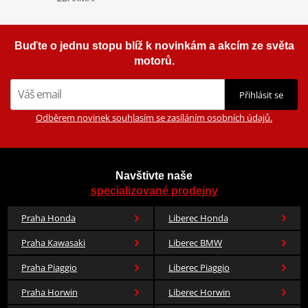
Co když mi to nebude
Výrobce
FOX
Buďte o jednu stopu blíž k novinkám a akcím ze světa
motorů.
Pohlaví
pánské
,
dámské
Barva
černá
Přihlásit se
Odběrem novinek souhlasím se zasíláním osobních údajů.
Navštivte naše
specializované prodejny
Praha Honda
Liberec Honda
Praha Kawasaki
Liberec BMW
Praha Piaggio
Liberec Piaggio
Praha Horwin
Liberec Horwin