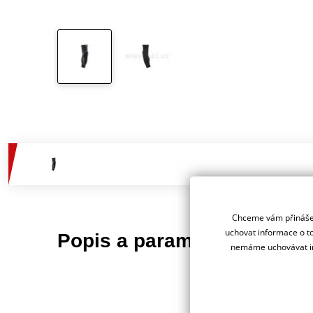
Chceme vám přinášet
uchovat informace o to
Jsme 
Popis a parametry
dealer
nemáme uchovávat in