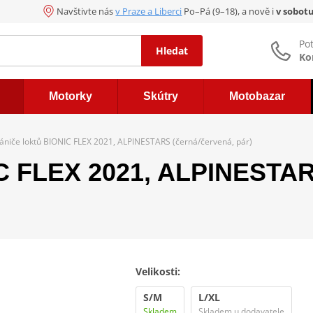
Navštivte nás
v Praze a Liberci
Po–Pá (9–18), a nově i
v sobot
Po
Hledat
Ko
Motorky
Skútry
Motobazar
ániče loktů BIONIC FLEX 2021, ALPINESTARS (černá/červená, pár)
IC FLEX 2021, ALPINESTAR
Velikosti:
S/M
L/XL
Skladem
Skladem u dodavatele