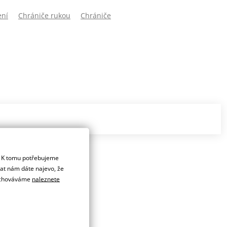
ení
Chrániče rukou
Chrániče
. K tomu potřebujeme
dat nám dáte najevo, že
 uchováváme
naleznete