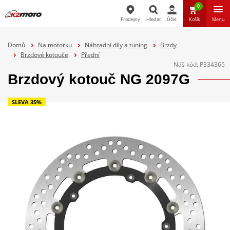
0
Prodejny
Hledat
Účet
Košík
Menu
Hledat
Domů
Na motorku
Náhradní díly a tuning
Brzdy
Brzdové kotouče
Přední
Náš kód:
P334365
Brzdový kotouč NG 2097G
SLEVA 35%