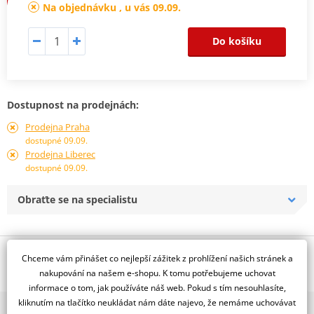
Na objednávku , u vás 09.09.
Do košíku
Dostupnost na prodejnách:
Prodejna Praha
dostupné 09.09.
Prodejna Liberec
dostupné 09.09.
Obraťte se na specialistu
Popis a parametry
Chceme vám přinášet co nejlepší zážitek z prohlížení našich stránek a
nakupování na našem e-shopu. K tomu potřebujeme uchovat
Jsme autorizovaný
informace o tom, jak používáte náš web. Pokud s tím nesouhlasíte,
dealer značky NG
kliknutím na tlačítko neukládat nám dáte najevo, že nemáme uchovávat
2x multibrand showroom
Pevný, D296, d155 t4,0