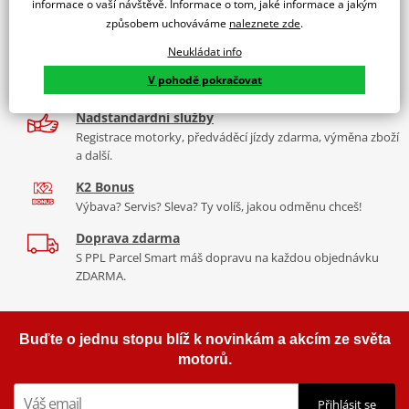
informace o vaší návštěvě. Informace o tom, jaké informace a jakým
9 značek motocyklů, servis, oblečení, doplňky i náhradní
způsobem uchováváme
naleznete zde
.
díly, to vše v Praze a Liberci
Neukládat info
Více než 30 let zkušeností
V pohodě pokračovat
Za řídítky motorek, v servisu i prodeji moto vybavení
Nadstandardní služby
Registrace motorky, předváděcí jízdy zdarma, výměna zboží
a další.
K2 Bonus
Výbava? Servis? Sleva? Ty volíš, jakou odměnu chceš!
Doprava zdarma
S PPL Parcel Smart máš dopravu na každou objednávku
ZDARMA.
Buďte o jednu stopu blíž k novinkám a akcím ze světa
motorů.
Přihlásit se