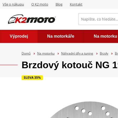
Vše o nákupu
O K2 moto
Blog
Kontakt
Výprodej
Na motorkáře
Na motorku
Domů
Na motorku
Náhradní díly a tuning
Brzdy
B
Brzdový kotouč NG 
SLEVA 35%