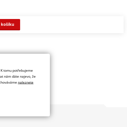
 košíku
. K tomu potřebujeme
dat nám dáte najevo, že
 uchováváme
naleznete