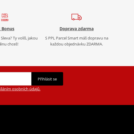
 Bonus
Doprava zdarma
Sleva? Ty volíš, jakou
S PPL Parcel Smart máš dopravu na
nu chceš!
každou objednávku ZDARMA.
Přihlásit se
íláním osobních údajů.