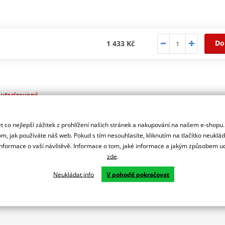
Do
1 433 Kč
autorizovaný
r značky NG
 co nejlepší zážitek z prohlížení našich stránek a nakupování na našem e-shopu
m, jak používáte náš web. Pokud s tím nesouhlasíte, kliknutím na tlačítko neuklá
formace o vaší návštěvě. Informace o tom, jaké informace a jakým způsobem
zde
.
Neukládat info
V pohodě pokračovat