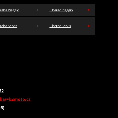
raha Piaggio
Liberec Piaggio
raha Servis
Liberec Servis
52
vka@k2moto.cz
16)