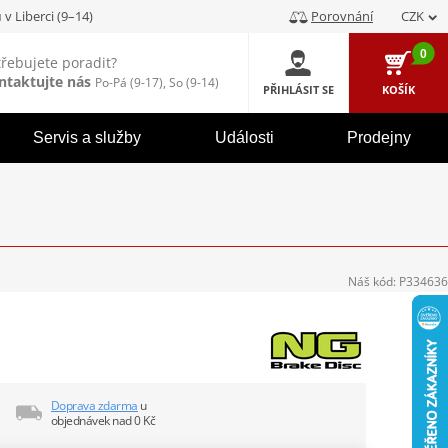
u
v Liberci (9–14)
Porovnání
CZK
0
třebujete poradit?
ntaktujte nás
Po-Pá (9-17), So (9-14)
PŘIHLÁSIT SE
KOŠÍK
Servis a služby
Události
Prodejny
Náš kód:
P334636
Doprava zdarma
u
objednávek nad 0 Kč