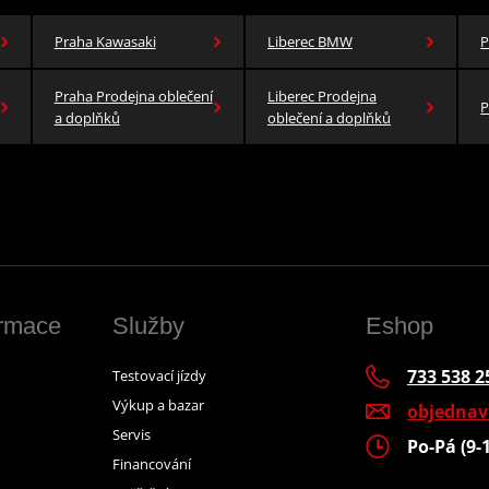
Praha Kawasaki
Liberec BMW
P
Praha Prodejna oblečení
Liberec Prodejna
P
a doplňků
oblečení a doplňků
ormace
Služby
Eshop
733 538 2
Testovací jízdy
Výkup a bazar
objedna
Servis
Po-Pá (9-
Financování