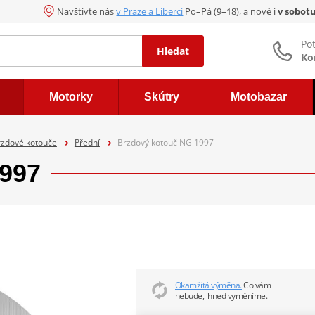
Navštivte nás
v Praze a Liberci
Po–Pá (9–18), a nově i
v sobot
Po
Hledat
Ko
Motorky
Skútry
Motobazar
rzdové kotouče
Přední
Brzdový kotouč NG 1997
1997
Okamžitá výměna.
Co vám
nebude, ihned vyměníme.