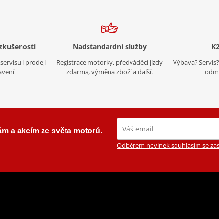
 zkušeností
Nadstandardní služby
K2
servisu i prodeji
Registrace motorky, předváděcí jízdy
Výbava? Servis? 
avení
zdarma, výměna zboží a další.
odmě
ám a akcím ze světa motorů.
Odběrem novinek souhlasím se zas