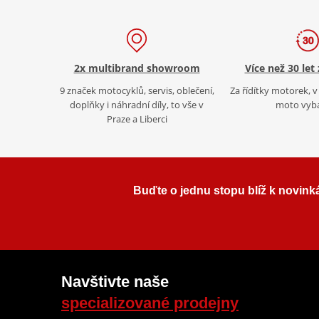
2x multibrand showroom
Více než 30 let
9 značek motocyklů, servis, oblečení,
Za řídítky motorek, v 
doplňky i náhradní díly, to vše v
moto vyb
Praze a Liberci
Buďte o jednu stopu blíž k novink
Navštivte naše
specializované prodejny