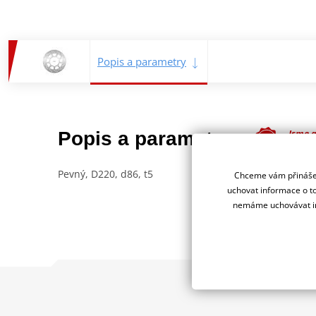
Popis a parametry
Jsme 
Popis a parametry
deale
Pevný, D220, d86, t5
Chceme vám přinášet
uchovat informace o to
nemáme uchovávat in