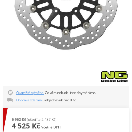
Okamžitá výměna.
Co vám nebude, ihned vyměníme.
Doprava zdarma
u objednávek nad 0 Kč
6 962 Kč
(ušetříte 2 437 Kč)
4 525 Kč
Včetně DPH