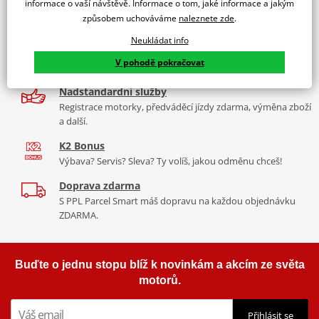
informace o vaší návštěvě. Informace o tom, jaké informace a jakým
9 značek motocyklů, servis, oblečení, doplňky i náhradní
způsobem uchováváme
naleznete zde
.
díly, to vše v Praze a Liberci
Neukládat info
Více než 30 let zkušeností
V pohodě pokračovat
Za řídítky motorek, v servisu i prodeji moto vybavení
Nadstandardní služby
Registrace motorky, předváděcí jízdy zdarma, výměna zboží
a další.
K2 Bonus
Výbava? Servis? Sleva? Ty volíš, jakou odměnu chceš!
Doprava zdarma
S PPL Parcel Smart máš dopravu na každou objednávku
ZDARMA.
Buďte o jednu stopu blíž k novinkám a akcím ze světa
motorů.
Přihlásit se