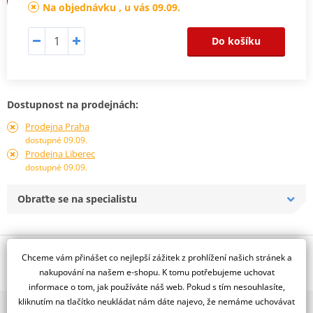
Na objednávku , u vás 09.09.
Do košíku
Dostupnost na prodejnách:
Prodejna Praha
dostupné 09.09.
Prodejna Liberec
dostupné 09.09.
Obraťte se na specialistu
Popis a parametry
Chceme vám přinášet co nejlepší zážitek z prohlížení našich stránek a
nakupování na našem e-shopu. K tomu potřebujeme uchovat
Jsme autorizovaný
informace o tom, jak používáte náš web. Pokud s tím nesouhlasíte,
dealer značky NG
kliknutím na tlačítko neukládat nám dáte najevo, že nemáme uchovávat
2x multibrand showroom
Plovoucí, D320, d80 t4,5, vlnitý design