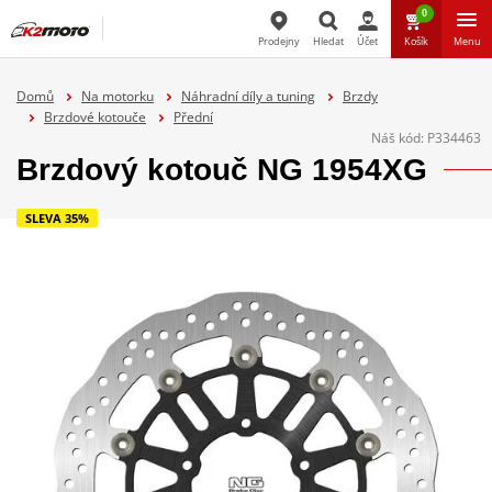
0
Prodejny
Hledat
Účet
Košík
Menu
Hledat
Domů
Na motorku
Náhradní díly a tuning
Brzdy
Brzdové kotouče
Přední
Náš kód:
P334463
Brzdový kotouč NG 1954XG
SLEVA 35%