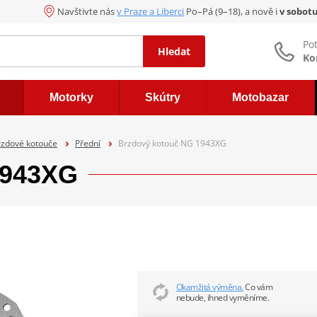
Navštivte nás
v Praze a Liberci
Po–Pá (9–18), a nově i
v sobot
Po
Hledat
Ko
Motorky
Skútry
Motobazar
rzdové kotouče
Přední
Brzdový kotouč NG 1943XG
1943XG
Okamžitá výměna.
Co vám
nebude, ihned vyměníme.