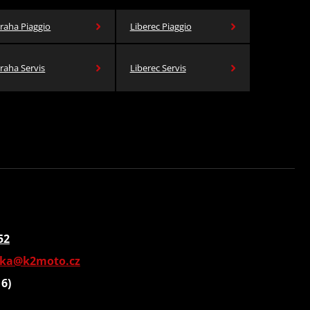
raha Piaggio
Liberec Piaggio
raha Servis
Liberec Servis
52
vka@k2moto.cz
16)