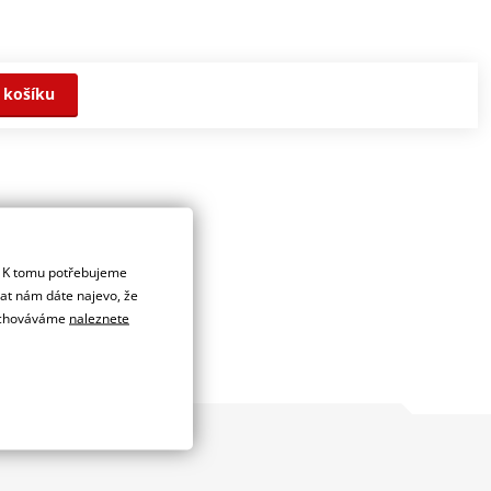
 košíku
. K tomu potřebujeme
dat nám dáte najevo, že
 uchováváme
naleznete