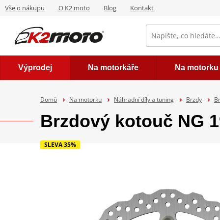
Vše o nákupu
O K2 moto
Blog
Kontakt
Výprodej
Na motorkáře
Na motorku
Domů
Na motorku
Náhradní díly a tuning
Brzdy
B
Brzdový kotouč NG 
SLEVA 35%