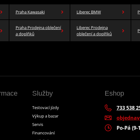
Praha Kawasaki
Liberec BMW
P
Praha Prodejna oblečení
Liberec Prodejna
P
a doplňků
oblečení a doplňků
ormace
Služby
Eshop
733 538 2
Testovací jízdy
Výkup a bazar
objedna
Servis
Po-Pá (9-
Financování