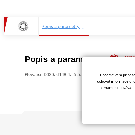
Popis a parametry
Jsme 
Popis a parametry
deale
Plovoucí, D320, d148,4, t5,5, vlnitý design
Chceme vám přinášet
uchovat informace o to
nemáme uchovávat in