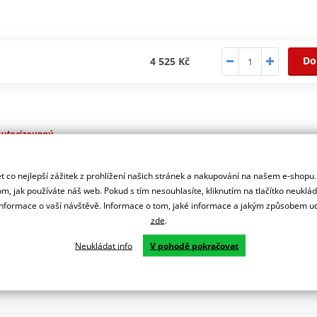
Do
4 525 Kč
autorizovaný
r značky NG
 co nejlepší zážitek z prohlížení našich stránek a nakupování na našem e-shopu
m, jak používáte náš web. Pokud s tím nesouhlasíte, kliknutím na tlačítko neuklá
formace o vaší návštěvě. Informace o tom, jaké informace a jakým způsobem
zde
.
Neukládat info
V pohodě pokračovat