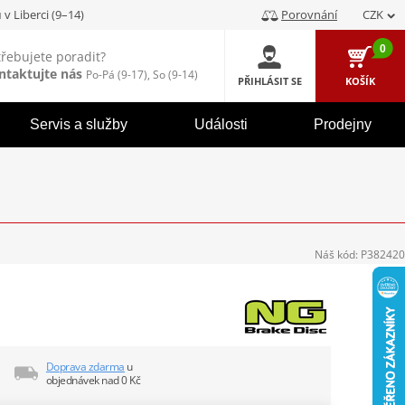
u
v Liberci (9–14)
Porovnání
CZK
0
třebujete poradit?
ntaktujte nás
Po-Pá (9-17), So (9-14)
PŘIHLÁSIT SE
KOŠÍK
Servis a služby
Události
Prodejny
Náš kód:
P382420
Doprava zdarma
u
objednávek nad 0 Kč