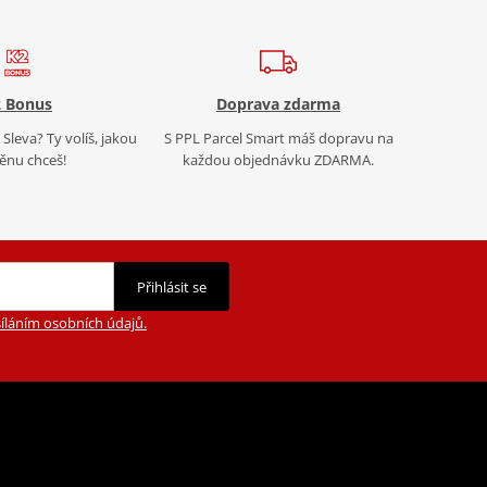
 Bonus
Doprava zdarma
Sleva? Ty volíš, jakou
S PPL Parcel Smart máš dopravu na
nu chceš!
každou objednávku ZDARMA.
Přihlásit se
íláním osobních údajů.