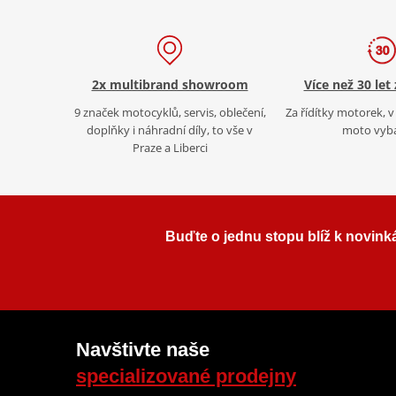
2x multibrand showroom
Více než 30 let
9 značek motocyklů, servis, oblečení,
Za řídítky motorek, v 
doplňky i náhradní díly, to vše v
moto vyb
Praze a Liberci
Buďte o jednu stopu blíž k novink
Navštivte naše
specializované prodejny