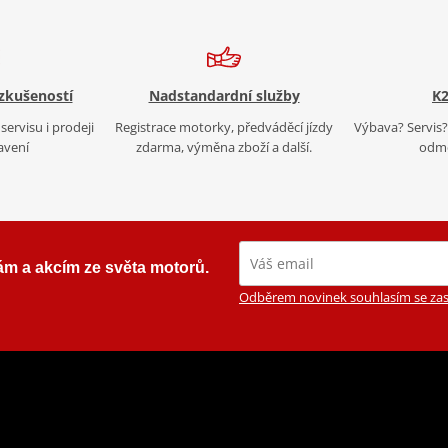
 zkušeností
Nadstandardní služby
K2
servisu i prodeji
Registrace motorky, předváděcí jízdy
Výbava? Servis? 
avení
zdarma, výměna zboží a další.
odmě
ám a akcím ze světa motorů.
Odběrem novinek souhlasím se zas