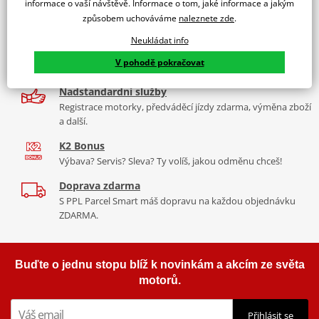
informace o vaší návštěvě. Informace o tom, jaké informace a jakým
9 značek motocyklů, servis, oblečení, doplňky i náhradní
způsobem uchováváme
naleznete zde
.
díly, to vše v Praze a Liberci
Neukládat info
Více než 30 let zkušeností
V pohodě pokračovat
Za řídítky motorek, v servisu i prodeji moto vybavení
Nadstandardní služby
Registrace motorky, předváděcí jízdy zdarma, výměna zboží
a další.
K2 Bonus
Výbava? Servis? Sleva? Ty volíš, jakou odměnu chceš!
Doprava zdarma
S PPL Parcel Smart máš dopravu na každou objednávku
ZDARMA.
Buďte o jednu stopu blíž k novinkám a akcím ze světa
motorů.
Přihlásit se