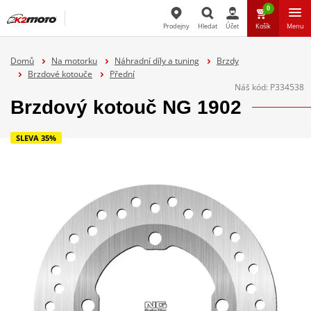
0
Prodejny
Hledat
Účet
Košík
Menu
Hledat
Domů
Na motorku
Náhradní díly a tuning
Brzdy
Brzdové kotouče
Přední
Náš kód:
P334538
Brzdový kotouč NG 1902
SLEVA 35%