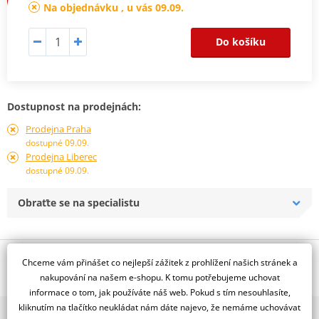
Na objednávku , u vás 09.09.
Do košíku
Dostupnost na prodejnách:
Prodejna Praha
dostupné 09.09.
Prodejna Liberec
dostupné 09.09.
Obraťte se na specialistu
Popis a parametry
Chceme vám přinášet co nejlepší zážitek z prohlížení našich stránek a
nakupování na našem e-shopu. K tomu potřebujeme uchovat
Jsme autorizovaný
informace o tom, jak používáte náš web. Pokud s tím nesouhlasíte,
dealer značky NG
kliknutím na tlačítko neukládat nám dáte najevo, že nemáme uchovávat
2x multibrand showroom
Pevný, D184, d86, t3,5