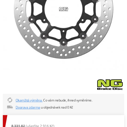
Okamžitá výměna.
Co vám nebude, ihned vyměníme.
Doprava zdarma
u objednávek nad 0 Kč
8 331 Kč
(ušetříte 2 916 Kč)