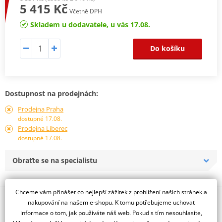
5 415 Kč
Včetně DPH
Skladem u dodavatele, u vás 17.08.
Do košíku
Dostupnost na prodejnách:
Prodejna Praha
dostupné 17.08.
Prodejna Liberec
dostupné 17.08.
Obraťte se na specialistu
Chceme vám přinášet co nejlepší zážitek z prohlížení našich stránek a
Popis a parametry
nakupování na našem e-shopu. K tomu potřebujeme uchovat
informace o tom, jak používáte náš web. Pokud s tím nesouhlasíte,
Jsme autorizovaný