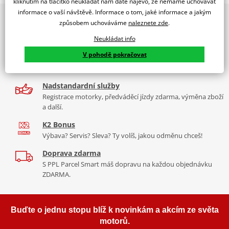
dealer značky NG
kliknutím na tlačítko neukládat nám dáte najevo, že nemáme uchovávat
informace o vaší návštěvě. Informace o tom, jaké informace a jakým
2x multibrand showroom
Plovoucí, D298 d115 t4,0
způsobem uchováváme
naleznete zde
.
9 značek motocyklů, servis, oblečení, doplňky i náhradní
Neukládat info
díly, to vše v Praze a Liberci
V pohodě pokračovat
Více než 30 let zkušeností
Za řídítky motorek, v servisu i prodeji moto vybavení
Nadstandardní služby
Registrace motorky, předváděcí jízdy zdarma, výměna zboží
a další.
K2 Bonus
Výbava? Servis? Sleva? Ty volíš, jakou odměnu chceš!
Doprava zdarma
S PPL Parcel Smart máš dopravu na každou objednávku
ZDARMA.
Buďte o jednu stopu blíž k novinkám a akcím ze světa
motorů.