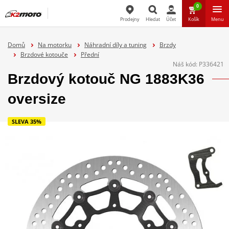
0
Prodejny
Hledat
Účet
Košík
Menu
Hledat
Domů
Na motorku
Náhradní díly a tuning
Brzdy
Brzdové kotouče
Přední
Náš kód:
P336421
Brzdový kotouč NG 1883K36
oversize
SLEVA 35%