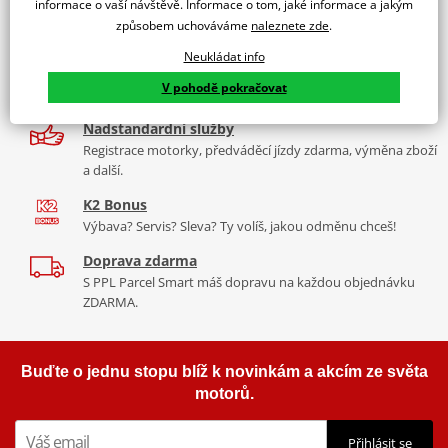
informace o vaší návštěvě. Informace o tom, jaké informace a jakým
9 značek motocyklů, servis, oblečení, doplňky i náhradní
způsobem uchováváme
naleznete zde
.
díly, to vše v Praze a Liberci
Neukládat info
Více než 30 let zkušeností
V pohodě pokračovat
Za řídítky motorek, v servisu i prodeji moto vybavení
Nadstandardní služby
Registrace motorky, předváděcí jízdy zdarma, výměna zboží
a další.
K2 Bonus
Výbava? Servis? Sleva? Ty volíš, jakou odměnu chceš!
Doprava zdarma
S PPL Parcel Smart máš dopravu na každou objednávku
ZDARMA.
Buďte o jednu stopu blíž k novinkám a akcím ze světa
motorů.
Přihlásit se