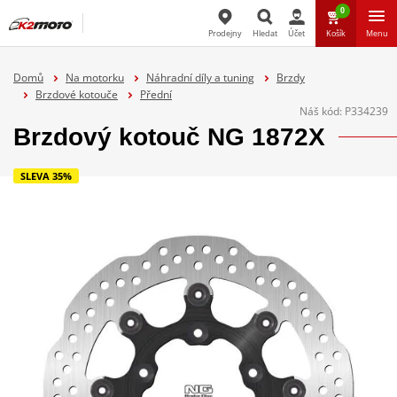
0
Prodejny
Hledat
Účet
Košík
Menu
Hledat
Domů
Na motorku
Náhradní díly a tuning
Brzdy
Brzdové kotouče
Přední
Náš kód:
P334239
Brzdový kotouč NG 1872X
SLEVA 35%