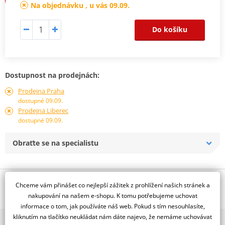
Na objednávku , u vás 09.09.
Do košíku
Dostupnost na prodejnách:
Prodejna Praha
dostupné 09.09.
Prodejna Liberec
dostupné 09.09.
Obraťte se na specialistu
Popis a parametry
Chceme vám přinášet co nejlepší zážitek z prohlížení našich stránek a
nakupování na našem e-shopu. K tomu potřebujeme uchovat
Jsme autorizovaný
informace o tom, jak používáte náš web. Pokud s tím nesouhlasíte,
dealer značky NG
kliknutím na tlačítko neukládat nám dáte najevo, že nemáme uchovávat
2x multibrand showroom
Plovoucí, D305, d82,5, t4,5