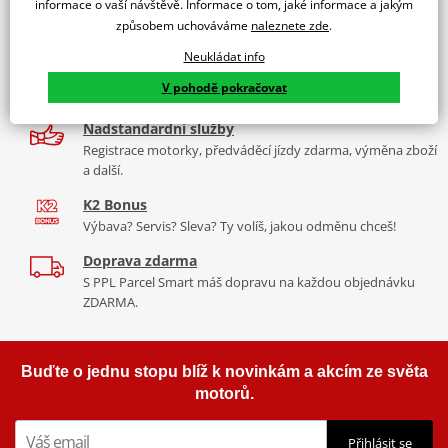
informace o vaší návštěvě. Informace o tom, jaké informace a jakým
9 značek motocyklů, servis, oblečení, doplňky i náhradní
způsobem uchováváme
naleznete zde
.
díly, to vše v Praze a Liberci
Neukládat info
Více než 30 let zkušeností
V pohodě pokračovat
Za řídítky motorek, v servisu i prodeji moto vybavení
Nadstandardní služby
Registrace motorky, předváděcí jízdy zdarma, výměna zboží
a další.
K2 Bonus
Výbava? Servis? Sleva? Ty volíš, jakou odměnu chceš!
Doprava zdarma
S PPL Parcel Smart máš dopravu na každou objednávku
ZDARMA.
Buďte o jednu stopu blíž k novinkám a akcím ze světa
motorů.
Přihlásit se