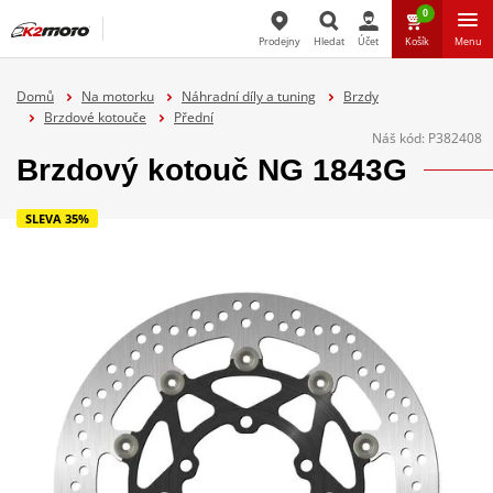
0
Prodejny
Hledat
Účet
Košík
Menu
Hledat
Domů
Na motorku
Náhradní díly a tuning
Brzdy
Brzdové kotouče
Přední
Náš kód:
P382408
Brzdový kotouč NG 1843G
SLEVA 35%