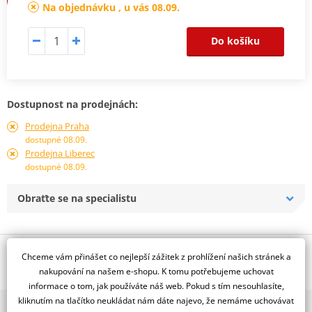
Na objednávku , u vás 08.09.
Do košíku
Dostupnost na prodejnách:
Prodejna Praha
dostupné 08.09.
Prodejna Liberec
dostupné 08.09.
Obraťte se na specialistu
Popis a parametry
Chceme vám přinášet co nejlepší zážitek z prohlížení našich stránek a
nakupování na našem e-shopu. K tomu potřebujeme uchovat
Jsme autorizovaný
informace o tom, jak používáte náš web. Pokud s tím nesouhlasíte,
dealer značky NG
kliknutím na tlačítko neukládat nám dáte najevo, že nemáme uchovávat
2x multibrand showroom
Pevný, D200, d64, t4,0