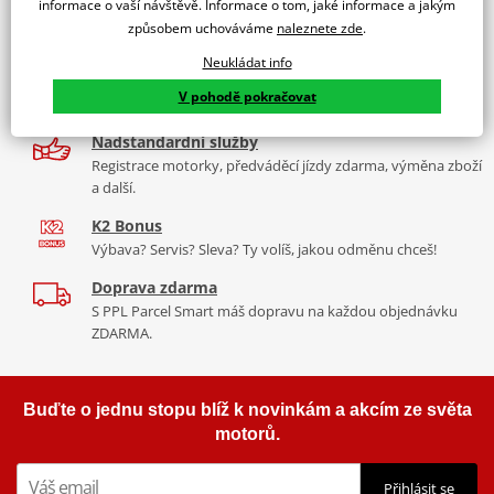
informace o vaší návštěvě. Informace o tom, jaké informace a jakým
9 značek motocyklů, servis, oblečení, doplňky i náhradní
způsobem uchováváme
naleznete zde
.
díly, to vše v Praze a Liberci
Neukládat info
Více než 30 let zkušeností
V pohodě pokračovat
Za řídítky motorek, v servisu i prodeji moto vybavení
Nadstandardní služby
Registrace motorky, předváděcí jízdy zdarma, výměna zboží
a další.
K2 Bonus
Výbava? Servis? Sleva? Ty volíš, jakou odměnu chceš!
Doprava zdarma
S PPL Parcel Smart máš dopravu na každou objednávku
ZDARMA.
Buďte o jednu stopu blíž k novinkám a akcím ze světa
motorů.
Přihlásit se