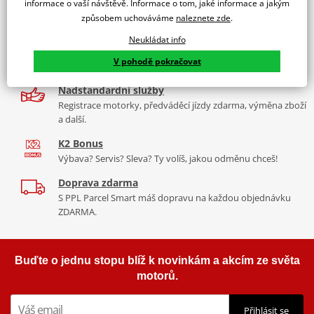
informace o vaší návštěvě. Informace o tom, jaké informace a jakým
9 značek motocyklů, servis, oblečení, doplňky i náhradní
způsobem uchováváme
naleznete zde
.
díly, to vše v Praze a Liberci
Neukládat info
Více než 30 let zkušeností
V pohodě pokračovat
Za řídítky motorek, v servisu i prodeji moto vybavení
Nadstandardní služby
Registrace motorky, předváděcí jízdy zdarma, výměna zboží
a další.
K2 Bonus
Výbava? Servis? Sleva? Ty volíš, jakou odměnu chceš!
Doprava zdarma
S PPL Parcel Smart máš dopravu na každou objednávku
ZDARMA.
Buďte o jednu stopu blíž k novinkám a akcím ze světa
motorů.
Přihlásit se