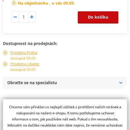
Na objednávku , u vás 09.09.
Do košíku
Dostupnost na prodejnách:
Prodejna Praha
dostupné 09.09.
Prodejna Liberec
dostupné 09.09.
Obraťte se na specialistu
Popis a parametry
Chceme vám přinášet co nejlepší zážitek z prohlížení našich stránek a
nakupování na našem e-shopu. K tomu potřebujeme uchovat
Jsme autorizovaný
informace o tom, jak používáte náš web. Pokud s tím nesouhlasíte,
dealer značky NG
kliknutím na tlačítko neukládat nám dáte najevo, že nemáme uchovávat
2x multibrand showroom
Plovoucí, D298, d132 t5,0