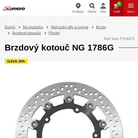
0
Prodejny
Hledat
Účet
Košík
Menu
Hledat
Domů
Na motorku
Náhradní díly a tuning
Brzdy
Brzdové kotouče
Přední
Náš kód:
P334472
Brzdový kotouč NG 1786G
SLEVA 35%