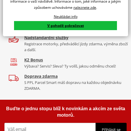
informace o vaší návštěvě. Informace o tom, jaké informace a jakým
9 značek motocyklů, servis, oblečení, doplňky i náhradní
způsobem uchováváme
naleznete zde
.
díly, to vše v Praze a Liberci
Neukládat info
Více než 30 let zkušeností
V pohodě pokračovat
Za řídítky motorek, v servisu i prodeji moto vybavení
Nadstandardní služby
Registrace motorky, předváděcí jízdy zdarma, výměna zboží
a další.
K2 Bonus
Výbava? Servis? Sleva? Ty volíš, jakou odměnu chceš!
Doprava zdarma
S PPL Parcel Smart máš dopravu na každou objednávku
ZDARMA.
Buďte o jednu stopu blíž k novinkám a akcím ze světa
motorů.
Přihlásit se