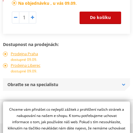
Na objednávku , u vás 09.09.
Do košíku
Dostupnost na prodejnách:
Prodejna Praha
dostupné 09.09.
Prodejna Liberec
dostupné 09.09.
Obraťte se na specialistu
Popis a parametry
Chceme vám přinášet co nejlepší zážitek z prohlížení našich stránek a
nakupování na našem e-shopu. K tomu potřebujeme uchovat
Jsme autorizovaný
informace o tom, jak používáte náš web. Pokud s tím nesouhlasíte,
dealer značky NG
kliknutím na tlačítko neukládat nám dáte najevo, že nemáme uchovávat
2x multibrand showroom
Plovoucí, D296, d60 t7,0