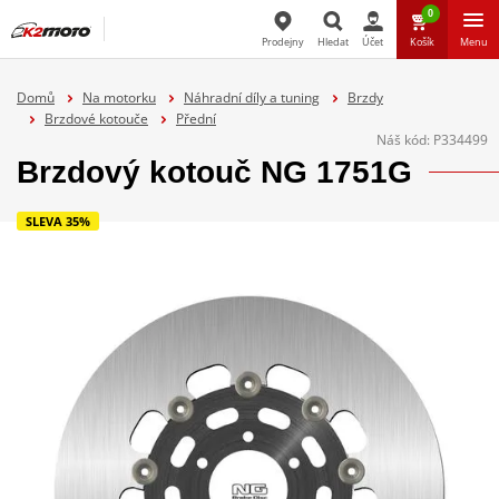
0
Prodejny
Hledat
Účet
Košík
Menu
Hledat
Domů
Na motorku
Náhradní díly a tuning
Brzdy
Brzdové kotouče
Přední
Náš kód:
P334499
Brzdový kotouč NG 1751G
SLEVA 35%