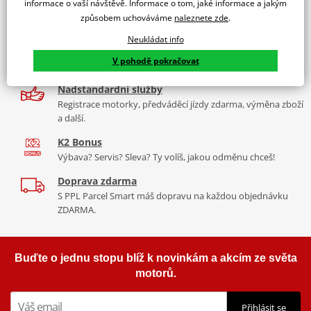
informace o vaší návštěvě. Informace o tom, jaké informace a jakým
9 značek motocyklů, servis, oblečení, doplňky i náhradní
způsobem uchováváme
naleznete zde
.
díly, to vše v Praze a Liberci
Neukládat info
Více než 30 let zkušeností
V pohodě pokračovat
Za řídítky motorek, v servisu i prodeji moto vybavení
Nadstandardní služby
Registrace motorky, předváděcí jízdy zdarma, výměna zboží
a další.
K2 Bonus
Výbava? Servis? Sleva? Ty volíš, jakou odměnu chceš!
Doprava zdarma
S PPL Parcel Smart máš dopravu na každou objednávku
ZDARMA.
Buďte o jednu stopu blíž k novinkám a akcím ze světa
motorů.
Přihlásit se