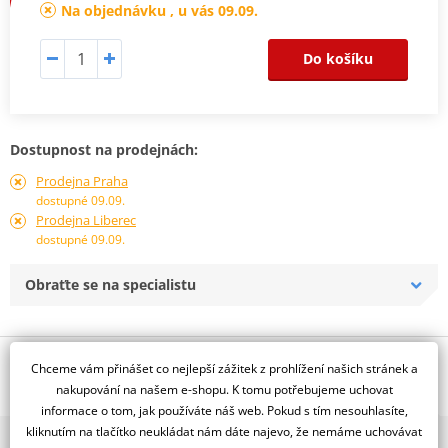
Na objednávku , u vás 09.09.
Do košíku
Dostupnost na prodejnách:
Prodejna Praha
dostupné 09.09.
Prodejna Liberec
dostupné 09.09.
Obraťte se na specialistu
Popis a parametry
Chceme vám přinášet co nejlepší zážitek z prohlížení našich stránek a
nakupování na našem e-shopu. K tomu potřebujeme uchovat
Jsme autorizovaný
informace o tom, jak používáte náš web. Pokud s tím nesouhlasíte,
dealer značky NG
kliknutím na tlačítko neukládat nám dáte najevo, že nemáme uchovávat
2x multibrand showroom
Pevný, D245, d115, t4,0