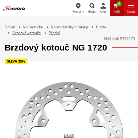
0
Prodejny
Hledat
Účet
Košík
Menu
Hledat
Domů
Na motorku
Náhradní díly a tuning
Brzdy
Brzdové kotouče
Přední
Náš kód:
P334675
Brzdový kotouč NG 1720
SLEVA 35%