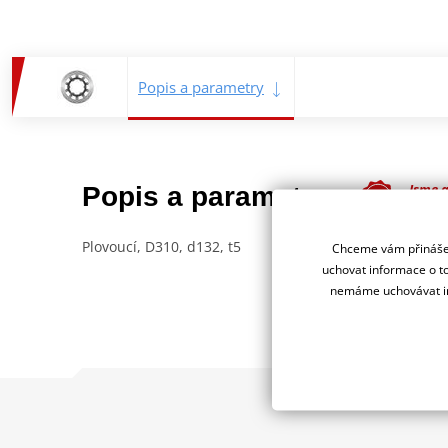
Popis a parametry
Jsme 
Popis a parametry
deale
Plovoucí, D310, d132, t5
Chceme vám přinášet
uchovat informace o to
nemáme uchovávat in