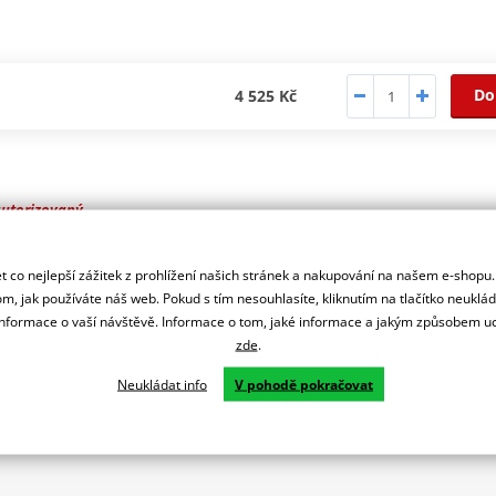
Do
4 525 Kč
autorizovaný
r značky NG
 co nejlepší zážitek z prohlížení našich stránek a nakupování na našem e-shopu
m, jak používáte náš web. Pokud s tím nesouhlasíte, kliknutím na tlačítko neuklá
formace o vaší návštěvě. Informace o tom, jaké informace a jakým způsobem
zde
.
Neukládat info
V pohodě pokračovat