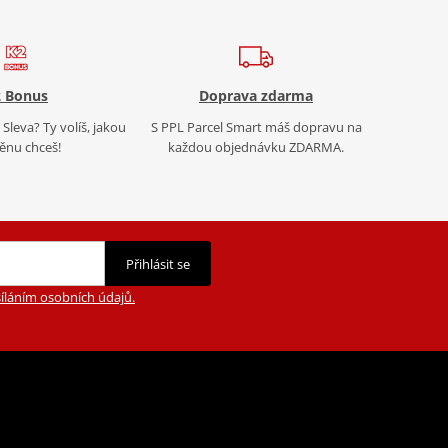
 Bonus
Doprava zdarma
Sleva? Ty volíš, jakou
S PPL Parcel Smart máš dopravu na
nu chceš!
každou objednávku ZDARMA.
Přihlásit se
íláním osobních údajů.