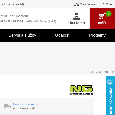
u
v Liberci (9–14)
Porovnání
CZK
0
třebujete poradit?
ntaktujte nás
Po-Pá (9-17), So (9-14)
PŘIHLÁSIT SE
KOŠÍK
Servis a služby
Události
Prodejny
Náš kód:
P382391
Doprava zdarma
u
objednávek nad 0 Kč