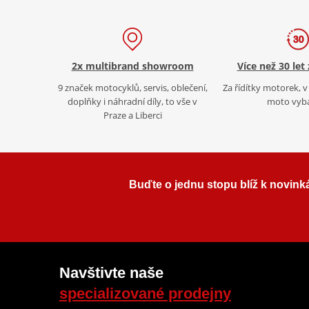
2x multibrand showroom
Více než 30 let
9 značek motocyklů, servis, oblečení,
Za řídítky motorek, v 
doplňky i náhradní díly, to vše v
moto vyb
Praze a Liberci
Buďte o jednu stopu blíž k novink
Navštivte naše
specializované prodejny