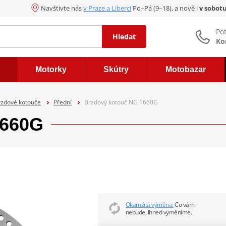
Navštivte nás
v Praze a Liberci
Po–Pá (9–18), a nově i
v sobot
Po
Hledat
Ko
Motorky
Skútry
Motobazar
rzdové kotouče
Přední
Brzdový kotouč NG 1660G
1660G
Okamžitá výměna.
Co vám
nebude, ihned vyměníme.