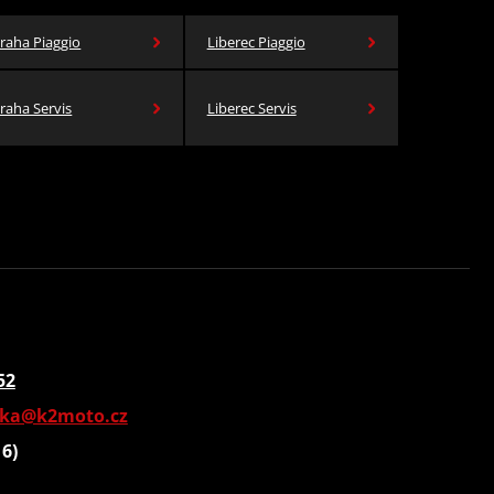
raha Piaggio
Liberec Piaggio
raha Servis
Liberec Servis
52
vka@k2moto.cz
16)