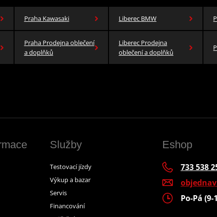
Praha Kawasaki
Liberec BMW
P
Praha Prodejna oblečení
Liberec Prodejna
P
a doplňků
oblečení a doplňků
ormace
Služby
Eshop
733 538 2
Testovací jízdy
Výkup a bazar
objedna
Servis
Po-Pá (9-
Financování