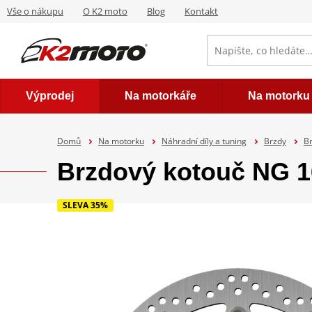
Vše o nákupu
O K2 moto
Blog
Kontakt
Výprodej
Na motorkáře
Na motorku
Domů
Na motorku
Náhradní díly a tuning
Brzdy
B
Brzdový kotouč NG 
SLEVA 35%