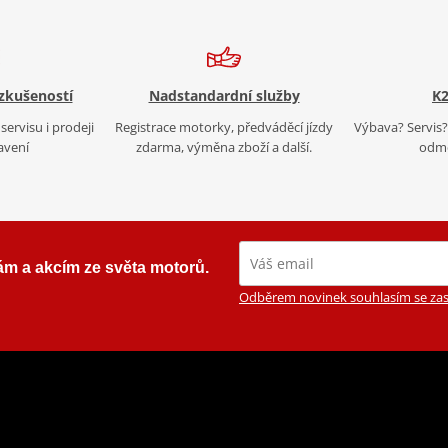
 zkušeností
Nadstandardní služby
K2
servisu i prodeji
Registrace motorky, předváděcí jízdy
Výbava? Servis? 
avení
zdarma, výměna zboží a další.
odmě
ám a akcím ze světa motorů.
Odběrem novinek souhlasím se zas