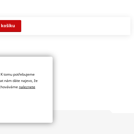
 košíku
. K tomu potřebujeme
dat nám dáte najevo, že
 uchováváme
naleznete