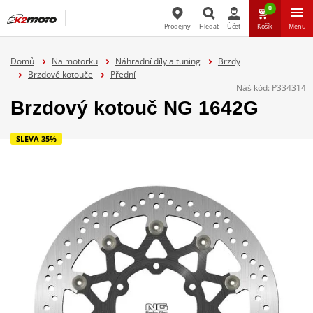
0
Prodejny
Hledat
Účet
Košík
Menu
Hledat
Domů
Na motorku
Náhradní díly a tuning
Brzdy
Brzdové kotouče
Přední
Náš kód:
P334314
Brzdový kotouč NG 1642G
SLEVA 35%