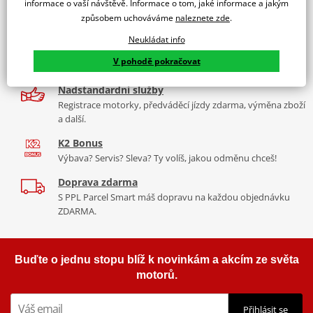
informace o vaší návštěvě. Informace o tom, jaké informace a jakým
9 značek motocyklů, servis, oblečení, doplňky i náhradní
způsobem uchováváme
naleznete zde
.
díly, to vše v Praze a Liberci
Neukládat info
Více než 30 let zkušeností
V pohodě pokračovat
Za řídítky motorek, v servisu i prodeji moto vybavení
Nadstandardní služby
Registrace motorky, předváděcí jízdy zdarma, výměna zboží
a další.
K2 Bonus
Výbava? Servis? Sleva? Ty volíš, jakou odměnu chceš!
Doprava zdarma
S PPL Parcel Smart máš dopravu na každou objednávku
ZDARMA.
Buďte o jednu stopu blíž k novinkám a akcím ze světa
motorů.
Přihlásit se