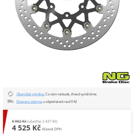
Okamžitá výměna.
Co vám nebude, ihned vyměníme.
Doprava zdarma
u objednávek nad 0 Kč
6 962 Kč
(ušetříte 2 437 Kč)
4 525 Kč
Včetně DPH