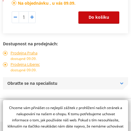
Na objednávku , u vás 09.09.
Do košíku
Dostupnost na prodejnách:
Prodejna Praha
dostupné 09.09.
Prodejna Liberec
dostupné 09.09.
Obraťte se na specialistu
Popis a parametry
Chceme vám přinášet co nejlepší zážitek z prohlížení našich stránek a
nakupování na našem e-shopu. K tomu potřebujeme uchovat
Jsme autorizovaný
informace o tom, jak používáte náš web. Pokud s tím nesouhlasíte,
dealer značky NG
kliknutím na tlačítko neukládat nám dáte najevo, že nemáme uchovávat
2x multibrand showroom
Plovoucí, D320, d90 t5,0