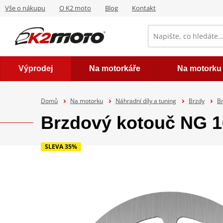
Vše o nákupu
O K2 moto
Blog
Kontakt
Výprodej
Na motorkáře
Na motorku
Domů
Na motorku
Náhradní díly a tuning
Brzdy
B
Brzdový kotouč NG 1
SLEVA 35%