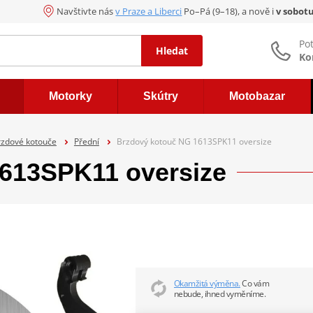
Navštivte nás
v Praze a Liberci
Po–Pá (9–18), a nově i
v sobot
Po
Hledat
Ko
Motorky
Skútry
Motobazar
rzdové kotouče
Přední
Brzdový kotouč NG 1613SPK11 oversize
613SPK11 oversize
Okamžitá výměna.
Co vám
nebude, ihned vyměníme.