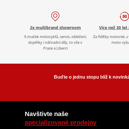
2x multibrand showroom
Více než 30 let
9 značek motocyklů, servis, oblečení,
Za řídítky motorek, v 
doplňky i náhradní díly, to vše v
moto vyb
Praze a Liberci
Buďte o jednu stopu blíž k novink
Navštivte naše
specializované prodejny