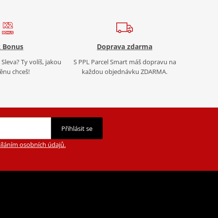
 Bonus
Doprava zdarma
Sleva? Ty volíš, jakou
S PPL Parcel Smart máš dopravu na
nu chceš!
každou objednávku ZDARMA.
Přihlásit se
íláním osobních údajů.