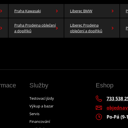
Praha Kawasaki
Liberec BMW
P
Praha Prodejna oblečení
Liberec Prodejna
P
a doplňků
oblečení a doplňků
ormace
Služby
Eshop
733 538 2
Testovací jízdy
Výkup a bazar
objedna
Servis
Po-Pá (9-
Financování