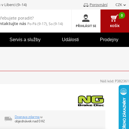
u
v Liberci (9–14)
Porovnání
CZK
0
třebujete poradit?
ntaktujte nás
Po-Pá (9-17), So (9-14)
PŘIHLÁSIT SE
KOŠÍK
Servis a služby
Události
Prodejny
Náš kód:
P382361
Doprava zdarma
u
objednávek nad 0 Kč