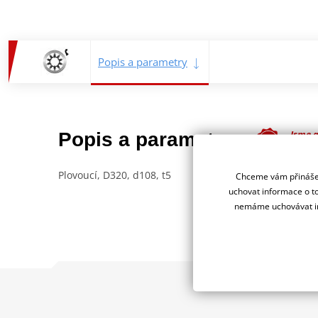
Popis a parametry
Jsme 
Popis a parametry
deale
Plovoucí, D320, d108, t5
Chceme vám přinášet
uchovat informace o to
nemáme uchovávat in