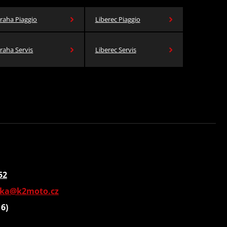
raha Piaggio
Liberec Piaggio
raha Servis
Liberec Servis
52
vka@k2moto.cz
16)