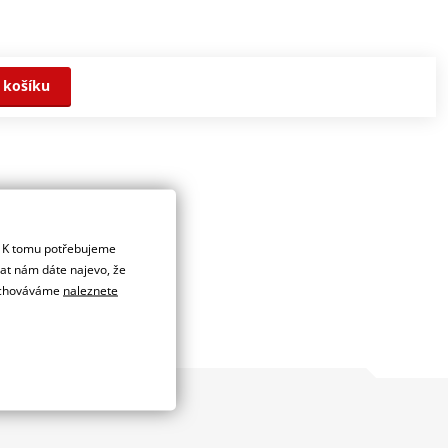
 košíku
. K tomu potřebujeme
dat nám dáte najevo, že
 uchováváme
naleznete