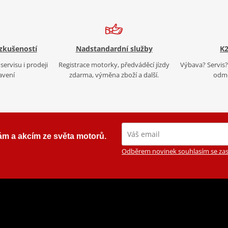
 zkušeností
Nadstandardní služby
K2
servisu i prodeji
Registrace motorky, předváděcí jízdy
Výbava? Servis? 
avení
zdarma, výměna zboží a další.
odmě
ám a akcím ze světa motorů.
Odběrem novinek souhlasím se zas