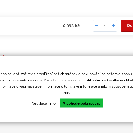
Do
6 093 Kč
autorizovaný
r značky NG
 co nejlepší zážitek z prohlížení našich stránek a nakupování na našem e-shopu
m, jak používáte náš web. Pokud s tím nesouhlasíte, kliknutím na tlačítko neuklá
formace o vaší návštěvě. Informace o tom, jaké informace a jakým způsobem
zde
.
Neukládat info
V pohodě pokračovat