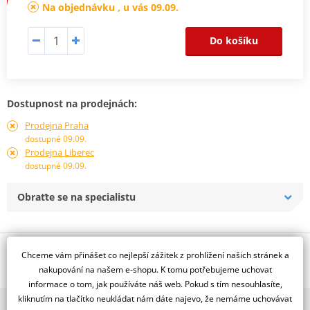
Na objednávku , u vás 09.09.
Do košíku
Dostupnost na prodejnách:
Prodejna Praha
dostupné 09.09.
Prodejna Liberec
dostupné 09.09.
Obraťte se na specialistu
Popis a parametry
Chceme vám přinášet co nejlepší zážitek z prohlížení našich stránek a
nakupování na našem e-shopu. K tomu potřebujeme uchovat
Jsme autorizovaný
informace o tom, jak používáte náš web. Pokud s tím nesouhlasíte,
dealer značky NG
kliknutím na tlačítko neukládat nám dáte najevo, že nemáme uchovávat
2x multibrand showroom
Plovoucí, D305, d64 t5,0, vlnitý design