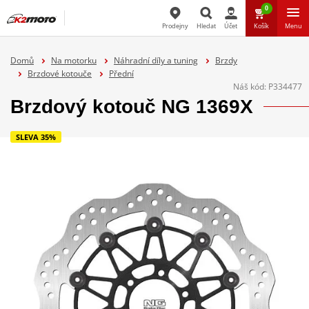
0
Prodejny
Hledat
Účet
Košík
Menu
Hledat
Domů
Na motorku
Náhradní díly a tuning
Brzdy
Brzdové kotouče
Přední
Náš kód:
P334477
Brzdový kotouč NG 1369X
SLEVA 35%