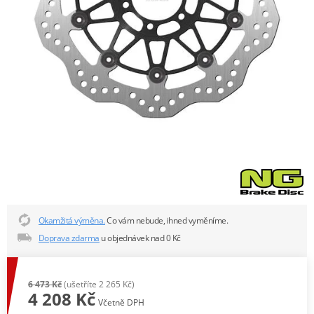
Okamžitá výměna.
Co vám nebude, ihned vyměníme.
Doprava zdarma
u objednávek nad 0 Kč
6 473 Kč
(ušetříte 2 265 Kč)
4 208 Kč
Včetně DPH