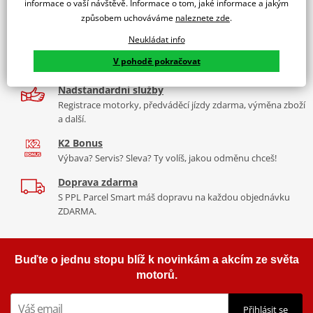
informace o vaší návštěvě. Informace o tom, jaké informace a jakým
9 značek motocyklů, servis, oblečení, doplňky i náhradní
způsobem uchováváme
naleznete zde
.
díly, to vše v Praze a Liberci
Neukládat info
Více než 30 let zkušeností
V pohodě pokračovat
Za řídítky motorek, v servisu i prodeji moto vybavení
Nadstandardní služby
Registrace motorky, předváděcí jízdy zdarma, výměna zboží
a další.
K2 Bonus
Výbava? Servis? Sleva? Ty volíš, jakou odměnu chceš!
Doprava zdarma
S PPL Parcel Smart máš dopravu na každou objednávku
ZDARMA.
Buďte o jednu stopu blíž k novinkám a akcím ze světa
motorů.
Přihlásit se