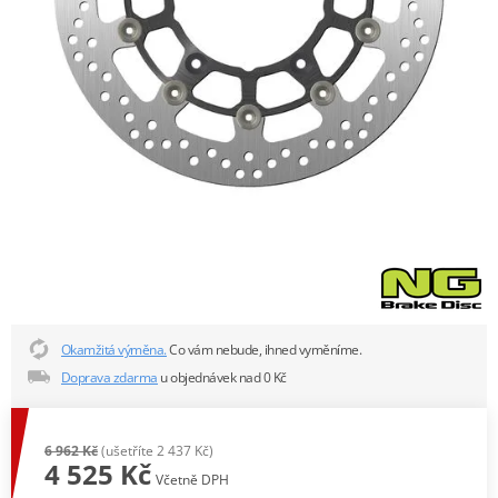
Okamžitá výměna.
Co vám nebude, ihned vyměníme.
Doprava zdarma
u objednávek nad 0 Kč
6 962 Kč
(ušetříte 2 437 Kč)
4 525 Kč
Včetně DPH