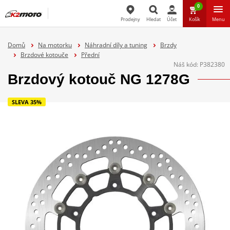
0
Prodejny
Hledat
Účet
Košík
Menu
Hledat
Domů
Na motorku
Náhradní díly a tuning
Brzdy
Brzdové kotouče
Přední
Náš kód:
P382380
Brzdový kotouč NG 1278G
SLEVA 35%