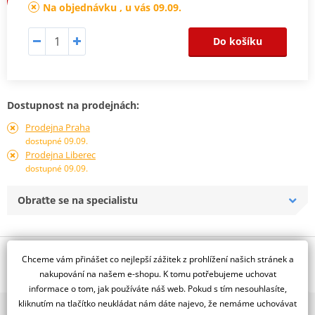
Na objednávku , u vás 09.09.
Do košíku
Dostupnost na prodejnách:
Prodejna Praha
dostupné 09.09.
Prodejna Liberec
dostupné 09.09.
Obraťte se na specialistu
Popis a parametry
Chceme vám přinášet co nejlepší zážitek z prohlížení našich stránek a
nakupování na našem e-shopu. K tomu potřebujeme uchovat
Jsme autorizovaný
informace o tom, jak používáte náš web. Pokud s tím nesouhlasíte,
dealer značky NG
kliknutím na tlačítko neukládat nám dáte najevo, že nemáme uchovávat
2x multibrand showroom
Plovoucí, D290, d121,5, t5