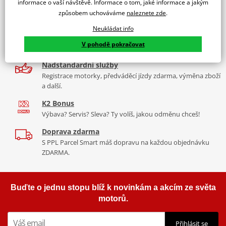
informace o vaší návštěvě. Informace o tom, jaké informace a jakým
9 značek motocyklů, servis, oblečení, doplňky i náhradní
způsobem uchováváme
naleznete zde
.
díly, to vše v Praze a Liberci
Neukládat info
Více než 30 let zkušeností
V pohodě pokračovat
Za řídítky motorek, v servisu i prodeji moto vybavení
Nadstandardní služby
Registrace motorky, předváděcí jízdy zdarma, výměna zboží
a další.
K2 Bonus
Výbava? Servis? Sleva? Ty volíš, jakou odměnu chceš!
Doprava zdarma
S PPL Parcel Smart máš dopravu na každou objednávku
ZDARMA.
Buďte o jednu stopu blíž k novinkám a akcím ze světa
motorů.
Přihlásit se