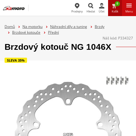
0
Prodejny
Hledat
Účet
Košík
Menu
Hledat
Domů
Na motorku
Náhradní díly a tuning
Brzdy
Brzdové kotouče
Přední
Náš kód:
P334327
Brzdový kotouč NG 1046X
SLEVA 35%