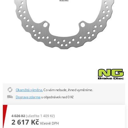
Okamžitá výměna.
Co vám nebude, ihned vyměníme.
Doprava zdarma
u objednávek nad 0 Kč
4 026 Kč
(ušetříte 1 409 Kč)
2 617 Kč
Včetně DPH