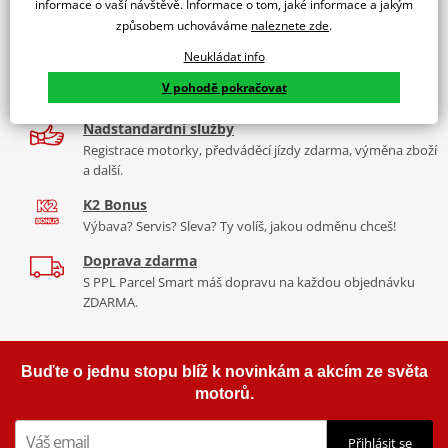
informace o vaší návštěvě. Informace o tom, jaké informace a jakým
9 značek motocyklů, servis, oblečení, doplňky i náhradní
způsobem uchováváme
naleznete zde
.
díly, to vše v Praze a Liberci
Neukládat info
Více než 30 let zkušeností
V pohodě pokračovat
Za řídítky motorek, v servisu i prodeji moto vybavení
Nadstandardní služby
Registrace motorky, předváděcí jízdy zdarma, výměna zboží
a další.
K2 Bonus
Výbava? Servis? Sleva? Ty volíš, jakou odměnu chceš!
Doprava zdarma
S PPL Parcel Smart máš dopravu na každou objednávku
ZDARMA.
Buďte o jednu stopu blíž k novinkám a akcím ze světa
motorů.
Přihlásit se