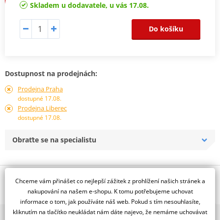
Skladem u dodavatele, u vás 17.08.
Do košíku
Dostupnost na prodejnách:
Prodejna Praha
dostupné 17.08.
Prodejna Liberec
dostupné 17.08.
Obraťte se na specialistu
Popis a parametry
Chceme vám přinášet co nejlepší zážitek z prohlížení našich stránek a
nakupování na našem e-shopu. K tomu potřebujeme uchovat
Jsme autorizovaný
informace o tom, jak používáte náš web. Pokud s tím nesouhlasíte,
dealer značky NG
kliknutím na tlačítko neukládat nám dáte najevo, že nemáme uchovávat
2x multibrand showroom
Pevný, D320, d181 t4,8, vlnitý design