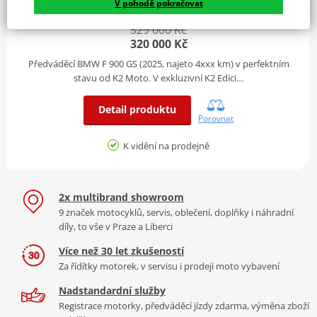
V pohodě pokračovat
Olejem/vodou chlazený čtyřválcový
924 Kč zdarma (DEMO 2025)
Původ
Typ
329 000 Kč
čtyřtaktní řadový motor se čtyřmi ventily na
ČR
motoru
320 000 Kč
válec
Předváděcí BMW F 900 GS (2025, najeto 4xxx km) v perfektním
stavu od K2 Moto. V exkluzivní K2 Edici…
Brzdy a Odpružení
HISTORIE A DOPLŇKOVÁ VÝBAVA
Detail produktu
Přední
Dvoukotoučová brzda, průměr 320 mm,
Porovnat
brzdy
4pístkové pevné třmeny
První registrace:
4/2025
Garanční servis:
5/2025
K vidění na prodejně
Zadní
Jednokotoučová brzda, průměr 265 mm,
Objem motoru:
999 ccm
Klíče:
2x klíč k motocyklu
brzdy
dvoupístkový plovoucí třmen
VIN:
WB10P3102S6L22566
Teleskopická vidlice Upside-Down, průměr
2x multibrand showroom
Přední
45 mm, zpětný útlum a komprese s
9 značek motocyklů, servis, oblečení, doplňky i náhradní
Výbava:
Paket Komfort, Paket Dynamic, vyhřívané rukojeti,
odpružení
elektronickou regulací (Dynamic ESA)
díly, to vše v Praze a Liberci
servisní knížka.
Dynamické odpružení „Electronic
Více než 30 let zkušeností
Zadní
Suspension Adjustment“, elektronicky
Za řídítky motorek, v servisu i prodeji moto vybavení
odpružení
nastavitelné předpětí pružiny, zpětný útlum
Nadstandardní služby
a komprese tlumiče s elektronickou regulací
REBELIE NA DVOU KOLECH
Registrace motorky, předváděcí jízdy zdarma, výměna zboží