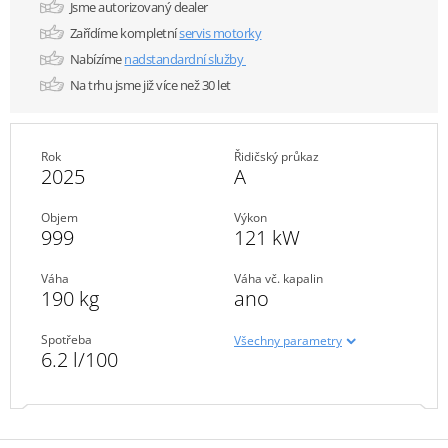
Jsme autorizovaný dealer
Zařídíme kompletní
servis motorky
Nabízíme
nadstandardní služby
Na trhu jsme již více než 30 let
Rok
Řidičský průkaz
2025
A
Objem
Výkon
999
121 kW
Váha
Váha vč. kapalin
190 kg
ano
Spotřeba
Všechny parametry
6.2 l/100