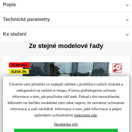
Popis
Technické parametry
BMW S 1000 R
Motor
DYNAMICKÝ ROADSTER S DNA SUPERBIKU |
Ke stažení
#NeverStopChallenging
Cenová karta S1000R.pdf
Ze stejné modelové řady
PDF
Počet
4
Předváděcí motocykl v perfektním stavu.
Stroj byl poctivě
válců
zajížděn zaměstnanci K2moto. S 1000 R kombinuje
Typ
K2 BONUS
agresivitu roadsteru s geny modelu RR – ultra agilní, ultra
olejem/vodou
chlazení
SLEVA 3%
precizní a připravený na každou výzvu.
Zdvihový
999 cm³
Chceme vám přinášet co nejlepší zážitek z prohlížení našich stránek a
objem
nakupování na našem e-shopu. K tomu potřebujeme uchovat
Zapalování
Digital
informace o tom, jak používáte náš web. Pokud s tím nesouhlasíte,
Rok výroby
Najeto
kliknutím na tlačítko neukládat nám dáte najevo, že nemáme uchovávat
Způsob
2025
4xxx km
Elektrický
informace o vaší návštěvě. Informace o tom, jaké informace a jakým
startování
způsobem uchováváme
naleznete zde
.
Výkon
STK do
Palivový
Neukládat info
Elektronické vstřikování
125 kW
04/2031
systém
BMW F 900 GS – K2 EDICE s výbavou SHAD za 28