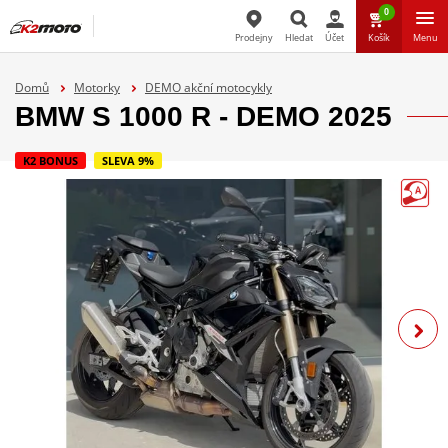
0
Prodejny
Hledat
Účet
Košík
Menu
Hledat
Domů
Motorky
DEMO akční motocykly
BMW S 1000 R - DEMO 2025
K2 BONUS
SLEVA 9%