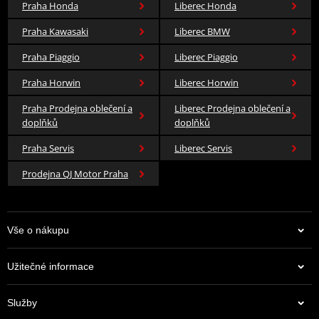
Praha Honda
Liberec Honda
Praha Kawasaki
Liberec BMW
ZAUJAL VÁS TENTO ROADSTER?
Praha Piaggio
Liberec Piaggio
Pro více informací nebo domluvení prohlídky kontaktujte
našeho specialistu:
Praha Horwin
Liberec Horwin
Praha Prodejna oblečení a
Liberec Prodejna oblečení a
Sebastian Jerie
doplňků
doplňků
K2 Moto Liberec
České mládeže 750/118
Praha Servis
Liberec Servis
📞
+420 731 653 306
Prodejna QJ Motor Praha
✉️
sebastian.jerie@k2moto.cz
Vše o nákupu
Užitečné informace
Služby