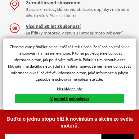
2x multibrand showroom
9 značek motocyklů, servis, oblečení, doplňky i náhradní
díly, to vše v Praze a Liberci
Více než 30 let zkušeností
Za řídítky motorek, v servisu i prodeji moto vybavení
Nadstandardní služby
Chceme vám přinášet co nejlepší zážitek z prohlížení našich stránek a
Registrace motorky, předváděcí jízdy zdarma, výměna zboží
nakupování na našem e-shopu. K tomu potřebujeme uchovat
a další.
informace o tom, jak používáte náš web. Pokud s tím nesouhlasíte,
kliknutím na tlačítko neukládat nám dáte najevo, že nemáme uchovávat
K2 Bonus
informace o vaší návštěvě. Informace o tom, jaké informace a jakým
Výbava? Servis? Sleva? Ty volíš, jakou odměnu chceš!
způsobem uchováváme
naleznete zde
.
Doprava zdarma
Neukládat info
S PPL Parcel Smart máš dopravu na každou objednávku
ZDARMA.
V pohodě pokračovat
Buďte o jednu stopu blíž k novinkám a akcím ze světa
motorů.