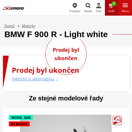
0
Prodejny
Hledat
Účet
Košík
Menu
Hledat
Domů
Motorky
BMW F 900 R - Light white
Prodej byl
ukončen
Prodej byl ukončen
Vyberte si alternativu
Ze stejné modelové řady
MODEL 2026
K2 BONUS