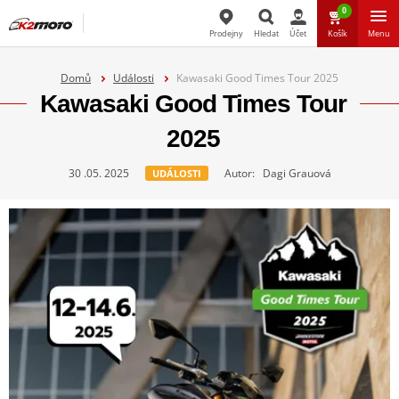
0
Prodejny
Hledat
Účet
Košík
Menu
Hledat
Domů
Události
Kawasaki Good Times Tour 2025
Kawasaki Good Times Tour
2025
30 .05. 2025
Autor: Dagi Grauová
UDÁLOSTI