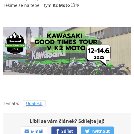
Těšíme se na tebe – tým
K2 Moto
💥💚
Témata:
Události
Líbil se vám článek? Sdílejte jej!
E-mail
Sdílet
Twítnout