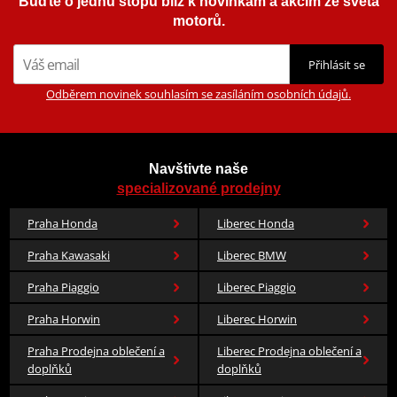
Buďte o jednu stopu blíž k novinkám a akcím ze světa
motorů.
Přihlásit se
Odběrem novinek souhlasím se zasíláním osobních údajů.
Navštivte naše
specializované prodejny
Praha Honda
Liberec Honda
Praha Kawasaki
Liberec BMW
Praha Piaggio
Liberec Piaggio
Praha Horwin
Liberec Horwin
Praha Prodejna oblečení a
Liberec Prodejna oblečení a
doplňků
doplňků