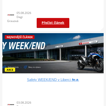
05.08.2026
Dagi
Grauová
Přečíst článek
NEJNOVĚJŠÍ ČLÁNEK
AKCE
Safety WEEK/END v Liberci 🏍️🔥
03.08.2026