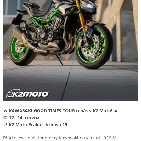
🔥
KAWASAKI GOOD TIMES TOUR u nás v K2 Moto!
🔥
📅
12.–14. června
📍
K2 Moto Praha – Vrbova 19
Přijď si vyzkoušet motorky Kawasaki na vlastní kůži! 💚