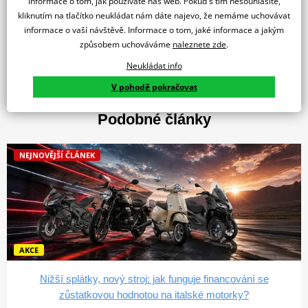
informace o tom, jak používáte náš web. Pokud s tím nesouhlasíte,
kliknutím na tlačítko neukládat nám dáte najevo, že nemáme uchovávat
informace o vaší návštěvě. Informace o tom, jaké informace a jakým
způsobem uchováváme
naleznete zde
.
Přidat komentář
Neukládat info
V pohodě pokračovat
Podobné články
NEJNOVĚJŠÍ ČLÁNEK
AKCE
Nižší splátky, nový stroj: jak funguje financování se
zůstatkovou hodnotou na italské motorky?