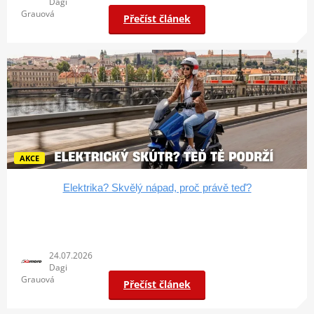
Dagi
Grauová
Přečíst článek
AKCE
Elektrika? Skvělý nápad, proč právě teď?
24.07.2026
Dagi
Grauová
Přečíst článek