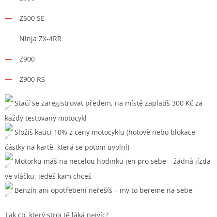
Z500 SE
Ninja ZX-4RR
Z900
Z900 RS
Stačí se zaregistrovat předem, na místě zaplatíš 300 Kč za
každý testovaný motocykl
Složíš kauci 10% z ceny motocyklu (hotově nebo blokace
částky na kartě, která se potom uvolní)
Motorku máš na necelou hodinku jen pro sebe – žádná jízda
ve vláčku, jedeš kam chceš
Benzín ani opotřebení neřešíš – my to bereme na sebe
Tak co, který stroj tě láká nejvíc?