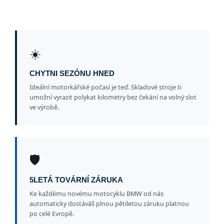
☀️
CHYTNI SEZÓNU HNED
Ideální motorkářské počasí je teď. Skladové stroje ti
umožní vyrazit polykat kilometry bez čekání na volný slot
ve výrobě.
🛡️
5LETÁ TOVÁRNÍ ZÁRUKA
Ke každému novému motocyklu BMW od nás
automaticky dostáváš plnou pětiletou záruku platnou
po celé Evropě.