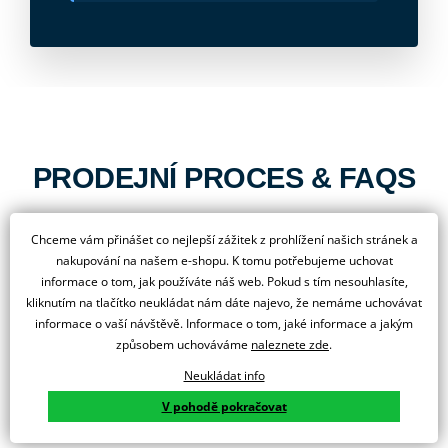
PRODEJNÍ PROCES & FAQS
Chceme vám přinášet co nejlepší zážitek z prohlížení našich stránek a
nakupování na našem e-shopu. K tomu potřebujeme uchovat
JAK RYCHLE DOSTANU MOTORKU Z EXTERNÍHO
informace o tom, jak používáte náš web. Pokud s tím nesouhlasíte,
+
SKLADU V RAKOUSKU?
kliknutím na tlačítko neukládat nám dáte najevo, že nemáme uchovávat
informace o vaší návštěvě. Informace o tom, jaké informace a jakým
způsobem uchováváme
naleznete zde
.
JE ZÁRUKA U RAKOUSKÝCH MODELŮ STEJNÁ
Neukládat info
+
JAKO V ČR?
V pohodě pokračovat