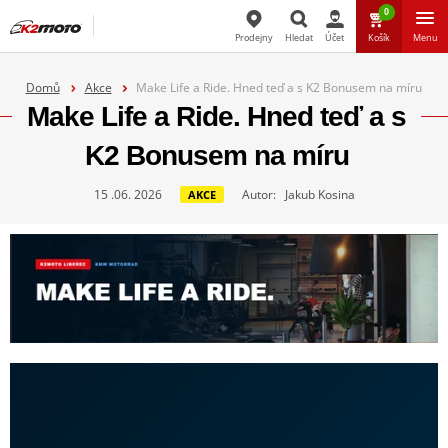
0
Prodejny
Hledat
Účet
Košík
Menu
Hledat
Domů
Akce
Make Life a Ride. Hned teď a s K2 Bonusem na míru
Make Life a Ride. Hned teď a s
K2 Bonusem na míru
15 .06. 2026
Autor: Jakub Kosina
AKCE