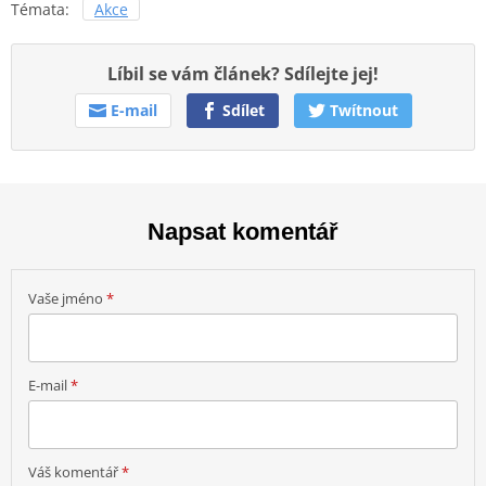
Témata:
Akce
Líbil se vám článek? Sdílejte jej!
E-mail
Sdílet
Twítnout
Napsat komentář
Vaše jméno
*
E-mail
*
Váš komentář
*