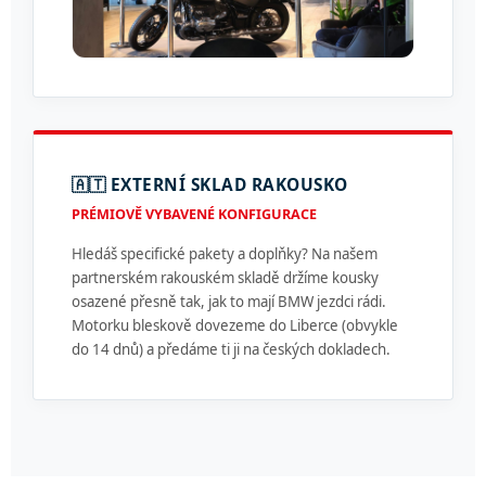
🇦🇹 EXTERNÍ SKLAD RAKOUSKO
PRÉMIOVĚ VYBAVENÉ KONFIGURACE
Hledáš specifické pakety a doplňky? Na našem
partnerském rakouském skladě držíme kousky
osazené přesně tak, jak to mají BMW jezdci rádi.
Motorku bleskově dovezeme do Liberce (obvykle
do 14 dnů) a předáme ti ji na českých dokladech.