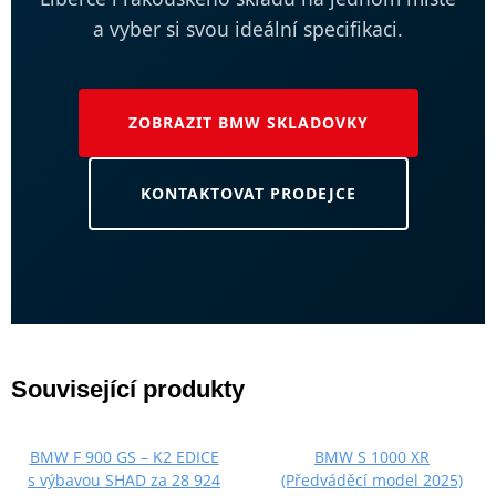
a vyber si svou ideální specifikaci.
ZOBRAZIT BMW SKLADOVKY
KONTAKTOVAT PRODEJCE
Související produkty
BMW F 900 GS – K2 EDICE
BMW S 1000 XR
s výbavou SHAD za 28 924
(Předváděcí model 2025)