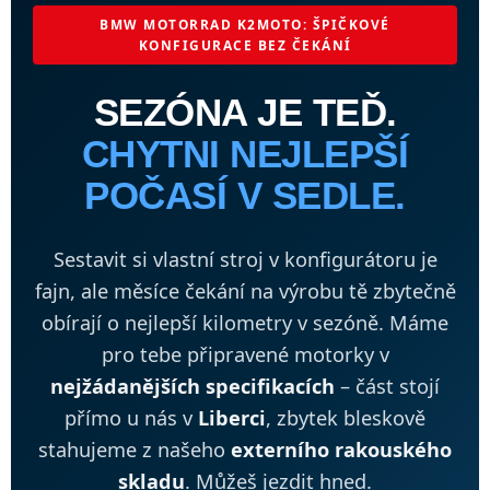
BMW MOTORRAD K2MOTO: ŠPIČKOVÉ
KONFIGURACE BEZ ČEKÁNÍ
SEZÓNA JE TEĎ.
CHYTNI NEJLEPŠÍ
POČASÍ V SEDLE.
Sestavit si vlastní stroj v konfigurátoru je
fajn, ale měsíce čekání na výrobu tě zbytečně
obírají o nejlepší kilometry v sezóně. Máme
pro tebe připravené motorky v
nejžádanějších specifikacích
– část stojí
přímo u nás v
Liberci
, zbytek bleskově
stahujeme z našeho
externího rakouského
skladu
. Můžeš jezdit hned.