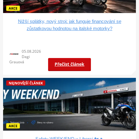
AKCE
Nižší splátky, nový stroj: jak funguje financování se
zůstatkovou hodnotou na italské motorky?
05.08.2026
Dagi
Grauová
Přečíst článek
NEJNOVĚJŠÍ ČLÁNEK
AKCE
Safety WEEK/END v Liberci 🏍️🔥