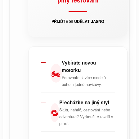
PŘIJĎTE SI UDĚLAT JASNO
Vybíráte novou
motorku
🏍️
Porovnáte si více modelů
během jedné návštěvy.
Přecházíte na jiný styl
🔁
Skútr, naháč, cestování nebo
adventure? Vyzkoušíte rozdíl v
praxi.