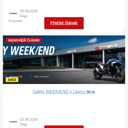
05.08.2026
Dagi
Grauová
Přečíst článek
NEJNOVĚJŠÍ ČLÁNEK
AKCE
Safety WEEK/END v Liberci 🏍️🔥
03.08.2026
Dagi