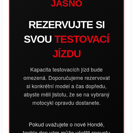
JASNO
REZERVUJTE SI
SVOU
TESTOVACÍ
JÍZDU
Kapacita testovacích jízd bude
omezená. Doporučujeme rezervovat
si konkrétní model a čas dopředu,
abyste měli jistotu, že se na vybraný
motocykl opravdu dostanete.
Pokud uvažujete o nové Hondě,
tenhle den vám může ušetřit spoustu