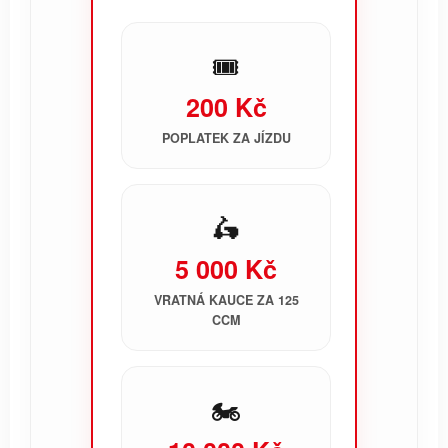
🎟️
200 Kč
POPLATEK ZA JÍZDU
🛵
5 000 Kč
VRATNÁ KAUCE ZA 125
CCM
🏍️