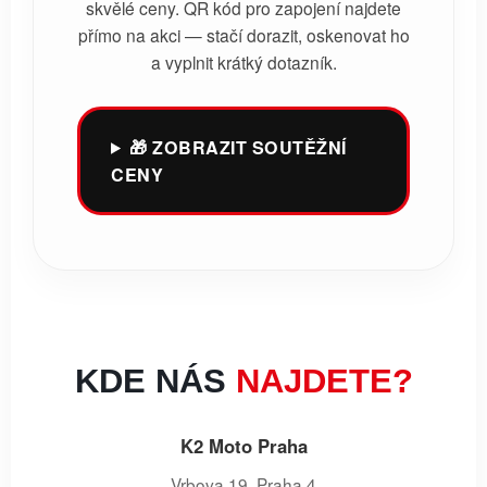
skvělé ceny. QR kód pro zapojení najdete
přímo na akci — stačí dorazit, oskenovat ho
a vyplnit krátký dotazník.
🎁 ZOBRAZIT SOUTĚŽNÍ
CENY
KDE NÁS
NAJDETE?
K2 Moto Praha
Vrbova 19, Praha 4