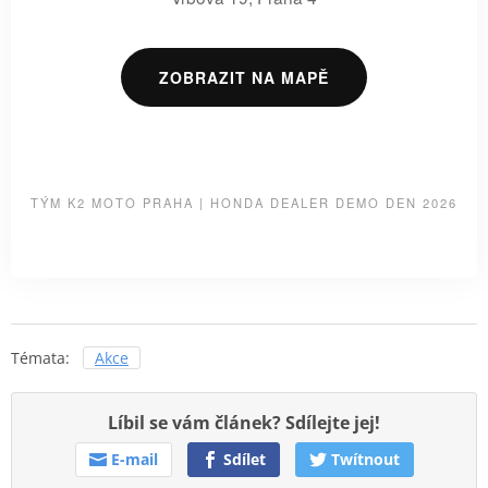
ZOBRAZIT NA MAPĚ
TÝM K2 MOTO PRAHA | HONDA DEALER DEMO DEN 2026
Témata:
Akce
Líbil se vám článek? Sdílejte jej!
E-mail
Sdílet
Twítnout