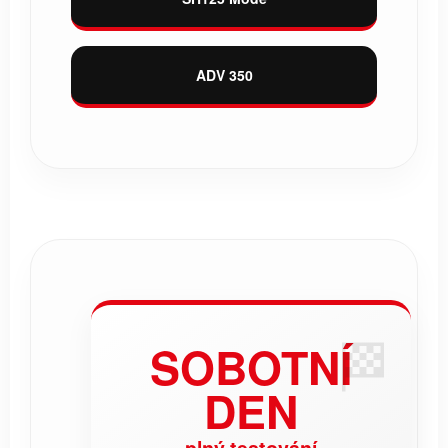
ADV 350
🏁
SOBOTNÍ
DEN
plný testování