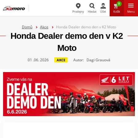
0
Prodejny
Hledat
Účet
Košík
Menu
Hledat
Domů
Akce
Honda Dealer demo den v K2 Moto
Honda Dealer demo den v K2
Moto
01 .06. 2026
Autor: Dagi Grauová
AKCE