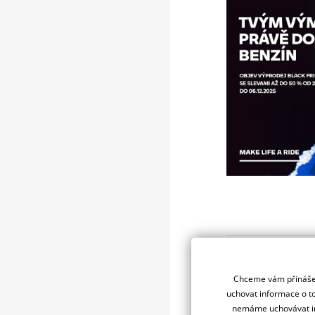
Proč Bla
Chceme vám přinášet
uchovat informace o to
vybíráme jen 
nemáme uchovávat in