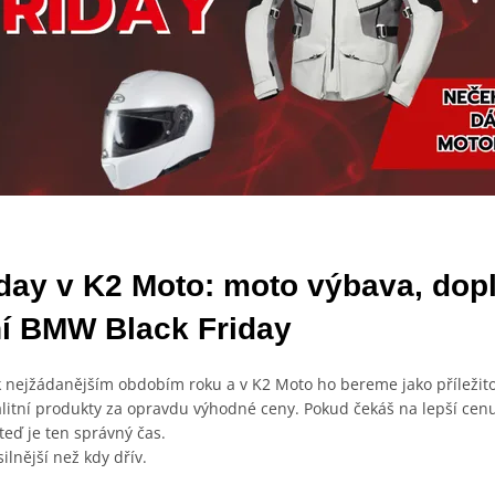
day v K2 Moto: moto výbava, dopl
ní BMW Black Friday
 k nejžádanějším obdobím roku a v K2 Moto ho bereme jako příležit
itní produkty za opravdu výhodné ceny. Pokud čekáš na lepší cenu
teď je ten správný čas.
silnější než kdy dřív.