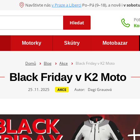
Navštivte nás
v Praze a Liberci
Po–Pá (9–18), a nově i
v sobot
Po
Hledat
Ko
Motorky
Skútry
Motobazar
Domů
Blog
Akce
Black Friday v K2 Moto
Black Friday v K2 Moto
25 .11. 2025
Autor: Dagi Grauová
AKCE