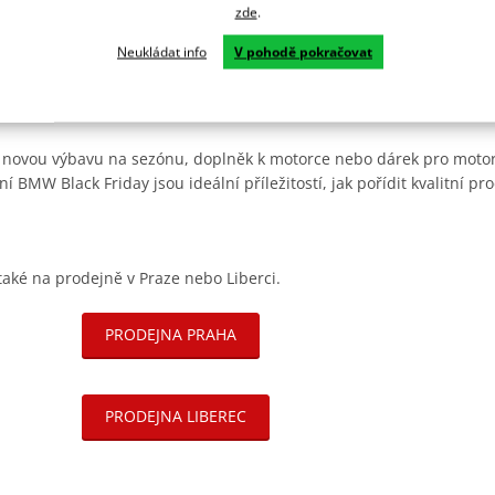
zde
.
ky za férové ceny
Neukládat info
V pohodě pokračovat
mezené, některé kusy se už nebudou naskladňovat
it
vánoční dárek pro motorkáře
s předstihem 🎁
 novou výbavu na sezónu, doplněk k motorce nebo dárek pro motork
ní BMW Black Friday jsou ideální příležitostí, jak pořídit kvalitní pr
také na prodejně v Praze nebo Liberci.
PRODEJNA PRAHA
PRODEJNA LIBEREC