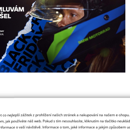
ck Friday u nás dává smysl?
 co nejlepší zážitek z prohlížení našich stránek a nakupování na našem e-shopu
m, jak používáte náš web. Pokud s tím nesouhlasíte, kliknutím na tlačítko neuklá
produkty, které bychom doporučili i sobě
formace o vaší návštěvě. Informace o tom, jaké informace a jakým způsobem