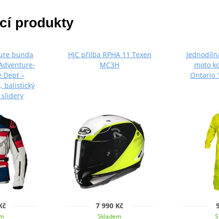
cí produkty
ure bunda
HJC přilba RPHA 11 Texen
Jednodíl
 Adventure-
MC3H
moto k
 Dept –
Ontario 1
 balistický
 slidery
Kč
7 990 Kč
em
Skladem
S