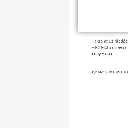
prémiové znač
zásoby jsou o
možnost vyřeš
Takže ať už hledáš
v K2 Moto i speciál
ceny v roce.
👉 Navštiv nás na 