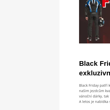
Black Fri
exkluziv
Black Friday patří
našim jezdcům kval
vánoční dárky, tak 
A letos je nabídka 