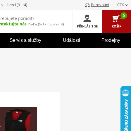
u
v Liberci (9–14)
Porovnání
CZK
0
třebujete poradit?
ntaktujte nás
Po-Pá (9-17), So (9-14)
PŘIHLÁSIT SE
KOŠÍK
Servis a služby
Události
Prodejny