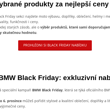
ybrané produkty za nejlepší ceny
lack Friday sekci najdete moto výbavu, doplňky, oblečení, helmy i m
ality, funkčnosti i ceny.
dej starých zásob, ale o
výběr produktů, které sami doporučujem
ky skutečnou hodnotu
.
PROHLÉDNI SI BLACK FRIDAY NABÍDKU
BMW Black Friday: exkluzivní na
há speciální kampaň
BMW Black Friday
, která se týká oficiálního 
o 6. prosince
můžeš pořídit stylové a kvalitní oblečení, doplňky a l
výjimečné ceny.