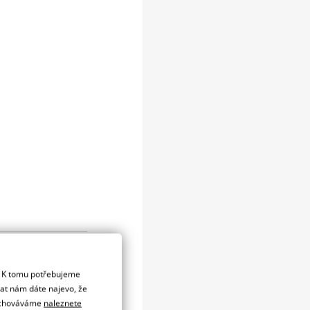
. K tomu potřebujeme
dat nám dáte najevo, že
 uchováváme
naleznete