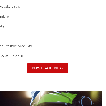
kousky patří:
mikiny
vky
 a lifestyle produkty
BMW ....a další
BMW BLACK FRIDAY