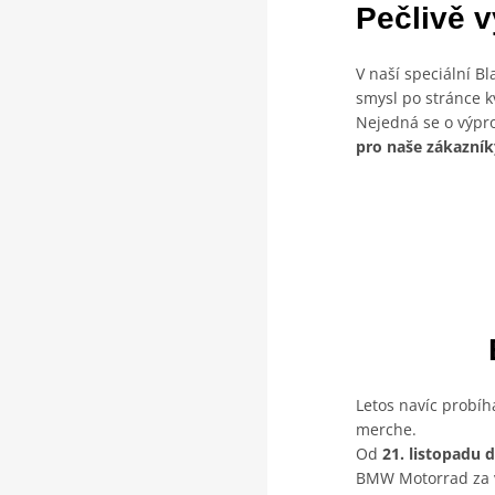
Pečlivě v
V naší speciální B
smysl po stránce kv
Nejedná se o výpro
pro naše zákazní
Letos navíc probí
merche.
Od
21. listopadu d
BMW Motorrad za 