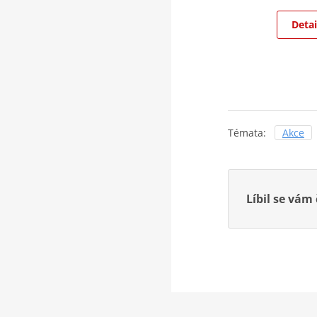
Detai
Témata:
Akce
Líbil se vám 