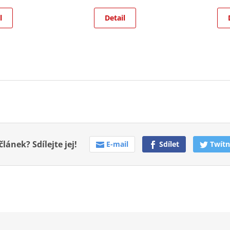
l
Detail
článek? Sdílejte jej!
E-mail
Sdílet
Twítn