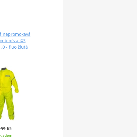
ná nepromokavá
ombinéza iXS
.0 - fluo žlutá
999 Kč
kladem