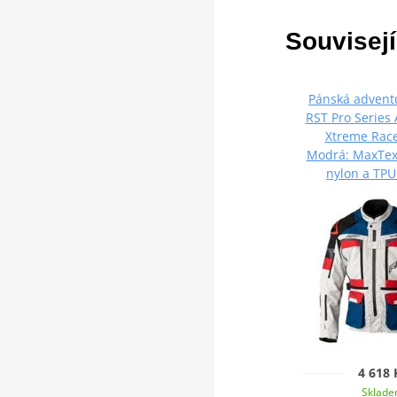
Souvisejí
Pánská advent
RST Pro Series
Xtreme Race
Modrá: MaxTex,
nylon a TPU
4 618 
Sklad