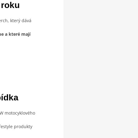
 roku
erch, který dává
e a které mají
bídka
BMW motocyklového
ifestyle produkty