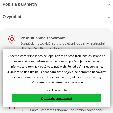
Popis a parametry
Montážní redukce pro
Sklo blinkru JMP SBL 0056
blinkr HIGHWAY HAWK
Jsme autorizovaný
41mm
O výrobci
dealer značky JMT
Blinkr žlutý
2x multibrand showroom
JMT je přední německou značkou, spadající pod firmu JM Products.
9 značek motocyklů, servis, oblečení, doplňky i náhradní
JMT vyrábí baterie pro motocykly, skútry a ATV. Sortiment zahrnuje
díly, to vše v Praze a Liberci
konvenční, bezúdržbové, továrně aktivované a gelové baterie. V
Chceme vám přinášet co nejlepší zážitek z prohlížení našich stránek a
nabídce je také široký výběr dobíjecích zařízení. Firma JMT také
Více než 30 let zkušeností
nakupování na našem e-shopu. K tomu potřebujeme uchovat
vyrábí brzdové páčky, páčky spojky, zpětná zrcátka a blinkry.
Za řídítky motorek, v servisu i prodeji moto vybavení
informace o tom, jak používáte náš web. Pokud s tím nesouhlasíte,
Nadstandardní služby
kliknutím na tlačítko neukládat nám dáte najevo, že nemáme uchovávat
Zobrazit všechny produkty
značky JMT
Registrace motorky, předváděcí jízdy zdarma, výměna zboží
149 Kč
69 Kč
informace o vaší návštěvě. Informace o tom, jaké informace a jakým
a další.
způsobem uchováváme
naleznete zde
.
Skladem
Skladem
Neukládat info
K2 Bonus
Výbava? Servis? Sleva? Ty volíš, jakou odměnu chceš!
V pohodě pokračovat
Doprava zdarma
S PPL Parcel Smart máš dopravu na každou objednávku