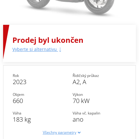
Prodej byl ukončen
Vyberte si alternativu
Rok
Řidičský průkaz
2023
A2
,
A
Objem
Výkon
660
70 kW
Váha
Váha vč. kapalin
183 kg
ano
Všechny parametry