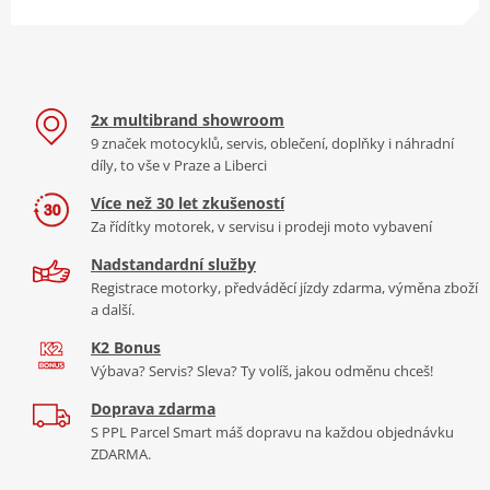
směrovkami vestavěnými do
Výška sedadla
820 mm
profilů DRL
Pohotovostní hmotnost
183 kg
Pohotovostní hmotnost vč.
ano
2x multibrand showroom
kapalin
9 značek motocyklů, servis, oblečení, doplňky i náhradní
Světlá výška
1370 mm
TVAROVANÉ VZDUCHEM
díly, to vše v Praze a Liberci
Zadní pneumatika
180/55ZR17
Pokud jde o styl, Tuono 660 nese
Více než 30 let zkušeností
všechny charakteristické znaky,
Přední pneumatika
120/70ZR17
Za řídítky motorek, v servisu i prodeji moto vybavení
které bys od sportovního
Zdvih předního kola
120 mm
Nadstandardní služby
motocyklu Aprilia očekával/a. A to
Registrace motorky, předváděcí jízdy zdarma, výměna zboží
díky elegantním a kompaktním
Zdvih zadního kola
130 mm
a další.
rozměrům, které zdůrazňují jeho
Objem palivové nádrže
15 litrů
dynamický charakter. Bez ostychu
K2 Bonus
si také vypůjčilo inovativní
hliníkový dvojitý
Výbava? Servis? Sleva? Ty volíš, jakou odměnu chceš!
Typ rámu
dvojitou kapotáž modelu RS 660
páteřový
Doprava zdarma
pro zlepšení aerodynamiky, která
S PPL Parcel Smart máš dopravu na každou objednávku
je výsledkem důkladného
ZDARMA.
testování v aerodynamickém
tunelu.