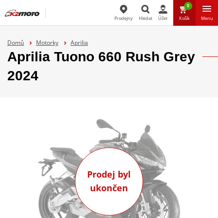
0
Prodejny
Hledat
Účet
Košík
Menu
Hledat
Domů
Motorky
Aprilia
Aprilia Tuono 660 Rush Grey
2024
Prodej byl
ukončen