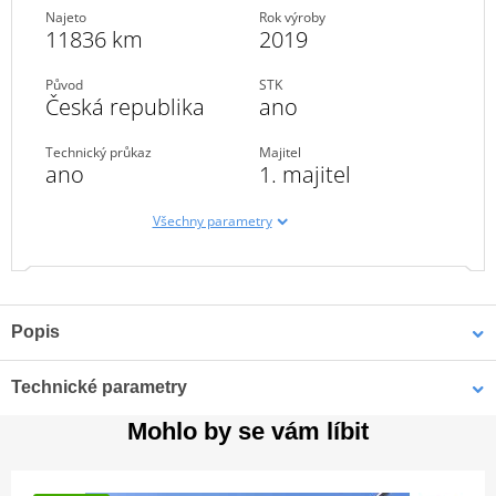
Najeto
Rok výroby
11836 km
2019
Původ
STK
Česká republika
ano
Technický průkaz
Majitel
ano
1. majitel
Všechny parametry
Popis
V komisním prodeji nabízíme moto ve velmi pěkném stavu po
Technické parametry
prvním majiteli
.
Mohlo by se vám líbit
Kupováno a servisováno K2moto
.
Rok
2019
Řidičský průkaz
A
Výbava: H
liníková mřížka chladiče, padací protektor
y, zásuvka,