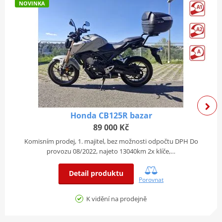
NOVINKA
plex
i
štít
Objem
895
Výkon
70 kW
Datum první registrace 8/2019.
ORV
, 2x klíč, kompletní
dokumentace
.
Rok výroby:
2
0
19
Objem:
896
ccm
Najeto:
11836
km
Honda CB125R bazar
Výkon:
70
kW
89 000 Kč
Komisním prodej, 1. majitel, bez možnosti odpočtu DPH Do
Původ:
Česká republika
provozu 08/2022, najeto 13040km 2x klíče,…
STK:
0
8
/20
25
Detail produktu
Porovnat
VIN:
ZD4KH0004JS
003043
K vidění na prodejně