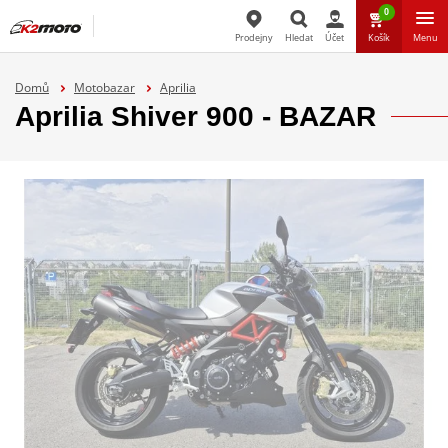
0
Prodejny
Hledat
Účet
Košík
Menu
Hledat
Domů
Motobazar
Aprilia
Aprilia Shiver 900 - BAZAR