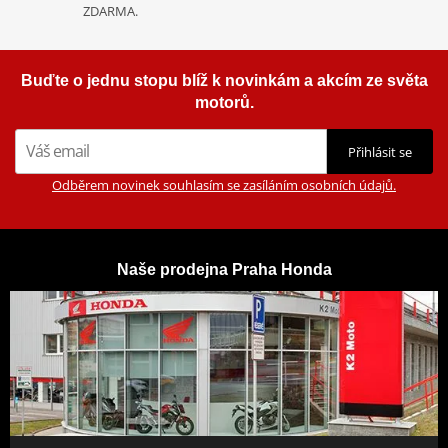
ZDARMA.
Buďte o jednu stopu blíž k novinkám a akcím ze světa
motorů.
Přihlásit se
Odběrem novinek souhlasím se zasíláním osobních údajů.
Naše prodejna Praha Honda