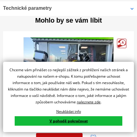
Honda NC750X, manuální převodovka, r. v. 2021
v krásném a
Technické parametry
pečlivě udržovaném stavu. Motocykl je po
1. majiteli
, byl vykoupen
protiúčtem za nový motocykl
Mohlo by se vám líbit
Objem
745
VIN:
JH2RH09A1MK001963
Výkon
43.1 kW
Najeto:
9 656 km
✔ 1. majitel
✔ manuální převodovka
✔ sportovní výfuk IXIL
✔ originální výfuk součástí prodeje
Chceme vám přinášet co nejlepší zážitek z prohlížení našich stránek a
nakupování na našem e-shopu. K tomu potřebujeme uchovat
✔ kufr SHAD SH39
informace o tom, jak používáte náš web. Pokud s tím nesouhlasíte,
✔ blastery (chrániče rukou)
kliknutím na tlačítko neukládat nám dáte najevo, že nemáme uchovávat
informace o vaší návštěvě. Informace o tom, jaké informace a jakým
způsobem uchováváme
naleznete zde
.
Honda NC750X je oblíbená pro svou spolehlivost, nízkou spotřebu
QJMotor SVT 650 X
a všestranné využití. Nabízí pohodlný posed, dostatek výkonu pro
Neukládat info
každodenní provoz i cestování a díky praktickému úložnému
110 000 Kč
V pohodě pokračovat
prostoru patří mezi nejoblíbenější cestovní motocykly ve své třídě.
Bazar - Praha