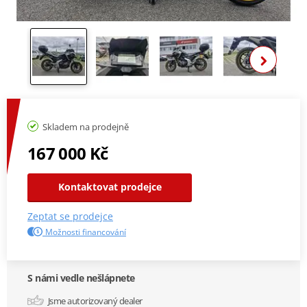
Zobra
Skladem na prodejně
167 000 Kč
Kontaktovat prodejce
Zeptat se prodejce
Možnosti financování
S námi vedle nešlápnete
Jsme autorizovaný dealer