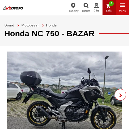
0
Prodejny
Hledat
Účet
Košík
Menu
Hledat
Domů
Motobazar
Honda
Honda NC 750 - BAZAR