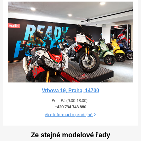
Vrtání x
81 x 63.93 mm
zdvih
Vytvarováno větrem
Typ
Paralelní dvouválec, 4 ventily na válec,
Aprilia RS 660 s designem, který vyzařuje sílu v každém detailu,
motoru
kapalinou chlazený s funkcí Ride-By-Wire
nedělá žádné kompromisy. Její kompaktní, tvarované linie definuje
aerodynamická dvojitá kapotáž s velkým předním křídlem
spojeným s dalšími dvěma křídly, která optimalizují proudění
Výkon a Převodovka
vzduchu a zvyšují stabilitu ve vysokých rychlostech.
Agresivní charakter přední části dále podtrhuje full-LED osvětlení
Vícelamelová mokrá spojka s
Spojka
s výrazným podpisem. Odvážná grafika a výrazné barevné
kluzným systémem
kontrasty mezitím posilují sportovní charakter a bohaté závodní
Maximální výkon
77.2 kW
dědictví značky Aprilia.
Maximální točivý
70 Nm při 8,400 ot./min.
Vrbova 19, Praha, 14700
moment
Po – Pá (9:00-18:00)
Převodovka
6 rychlostí
+420 734 743 880
Sada pro snížení
Více informací o prodejně
ano
výkonu 35kW
Ze stejné modelové řady
Brzdy a Odpružení