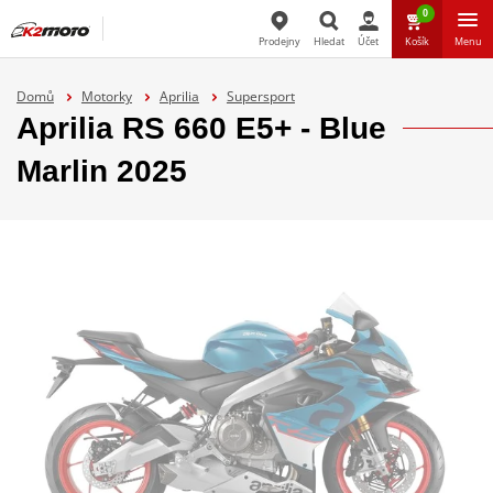
0
Prodejny
Hledat
Účet
Košík
Menu
Hledat
Domů
Motorky
Aprilia
Supersport
Aprilia RS 660 E5+ - Blue
Marlin 2025