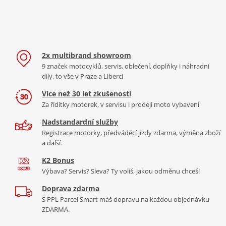
mm
viditelnost a bezproblémovou interakci, takže se můžete plně
Zdvih předního kola
120 mm
soustředit na jízdu.
Zdvih zadního kola
130 mm
Objem palivové nádrže
15 litrů
2x multibrand showroom
Typ rámu
Dvojitý hliníkový rám
9 značek motocyklů, servis, oblečení, doplňky i náhradní
díly, to vše v Praze a Liberci
Více než 30 let zkušeností
Za řídítky motorek, v servisu i prodeji moto vybavení
Nadstandardní služby
Registrace motorky, předváděcí jízdy zdarma, výměna zboží
a další.
K2 Bonus
Výbava? Servis? Sleva? Ty volíš, jakou odměnu chceš!
Doprava zdarma
S PPL Parcel Smart máš dopravu na každou objednávku
ZDARMA.
Inovace, která dominuje na silnici