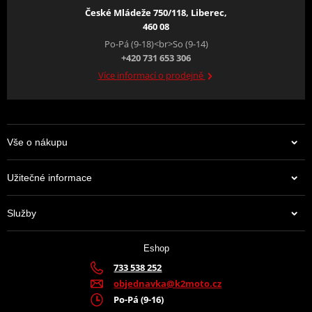
České Mládeže 750/118, Liberec,
460 08
Po-Pá (9-18)<br>So (9-14)
+420 731 653 306
Více informací o prodejně
Vše o nákupu
Užitečné informace
Služby
Eshop
733 538 252
objednavka@k2moto.cz
Po-Pá (9-16)