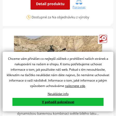
Detail produktu
Porovnat
Dostupné za Na objednávku z výroby
Chceme vám přinášet co nejlepší zážitek z prohlížení našich stránek a
nakupování na našem e-shopu. K tomu potřebujeme uchovat
informace o tom, jak používáte náš web. Pokud s tím nesouhlasíte,
kliknutím na tlačítko neukládat nám dáte najevo, že nemáme uchovávat
informace o vaší návštěvě. Informace o tom, jaké informace a jakým
způsobem uchováváme
naleznete zde
.
Neukládat info
BMW F 900 GS - GS Trophy
386 498 Kč
V pohodě pokračovat
GS Trophy Styl GS Trophy dodává motocyklu skutečně
dynamickou barevnou kombinaci světle bílého laku…