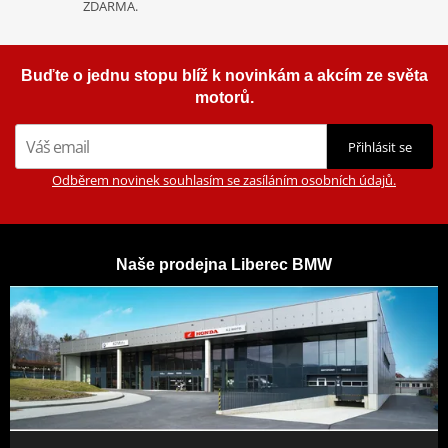
ZDARMA.
Buďte o jednu stopu blíž k novinkám a akcím ze světa
motorů.
Přihlásit se
Odběrem novinek souhlasím se zasíláním osobních údajů.
Naše prodejna Liberec BMW