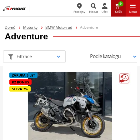
0
Prodejny
Hledat
Účet
Košík
Menu
Hledat
Domů
Motorky
BMW Motorrad
Adventure
Adventure
Filtrace
ZÁRUKA 5 LET
K2 BONUS
SLEVA 7%