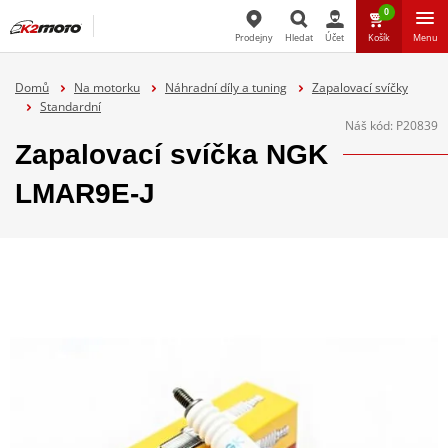
0
Prodejny
Hledat
Účet
Košík
Menu
Hledat
Domů
Na motorku
Náhradní díly a tuning
Zapalovací svíčky
Standardní
Náš kód:
P20839
Zapalovací svíčka NGK
LMAR9E-J