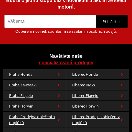
Buďte o jednu stopu blíž k novinkám a akcím ze světa
motorů.
Přihlásit se
Odběrem novinek souhlasím se zasíláním osobních údajů.
Navštivte naše
specializované prodejny
Praha Honda
Liberec Honda
Praha Kawasaki
Liberec BMW
Praha Piaggio
Liberec Piaggio
Praha Horwin
Liberec Horwin
Praha Prodejna oblečení a
Liberec Prodejna oblečení a
doplňků
doplňků