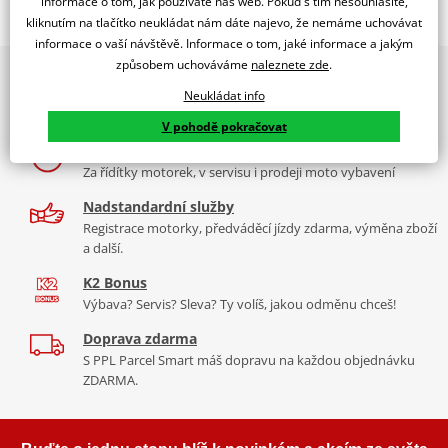
informace o tom, jak používáte náš web. Pokud s tím nesouhlasíte,
kliknutím na tlačítko neukládat nám dáte najevo, že nemáme uchovávat
Jsme autorizovaný
dealer značky NGK
informace o vaší návštěvě. Informace o tom, jaké informace a jakým
způsobem uchováváme
naleznete zde
.
2x multibrand showroom
zapalovací svíčka Standard
Neukládat info
9 značek motocyklů, servis, oblečení, doplňky i náhradní
NGK niklové zapalovací svíčky
jsou vybaveny speciálně
díly, to vše v Praze a Liberci
navrženou středovou elektrodou s V-drážkou, která zlepšuje
V pohodě pokračovat
zapalitelnost směsi a snižuje zhášení plamene. Jádro z 98% čisté
Více než 30 let zkušeností
mědi zajišťuje lepší odvod tepla pro spolehlivější starty a nižší
Za řídítky motorek, v servisu i prodeji moto vybavení
riziko přehřívání.
Nadstandardní služby
Závity válcované za studena zabraňují poškození závitu a
Registrace motorky, předváděcí jízdy zdarma, výměna zboží
a další.
vzniku křížového závitu v hlavě válců
Třívrstvá povrchová úprava eliminuje nutnost použití pasty
K2 Bonus
proti zadření
Výbava? Servis? Sleva? Ty volíš, jakou odměnu chceš!
Vysoce kvalitní keramika z hlinitokřemičitanu (aluminosilikátu)
Doprava zdarma
S PPL Parcel Smart máš dopravu na každou objednávku
NGK katalog 2017
PDF
ZDARMA.
Spec sheet – specifikační list NICKEL SPARK PLUGS
PDF