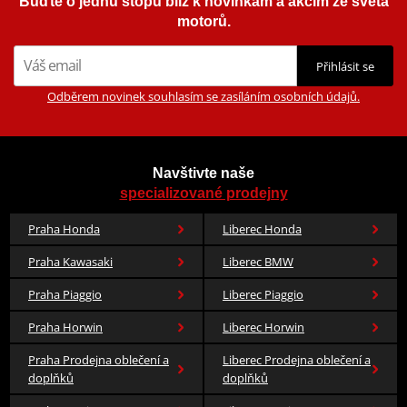
Buďte o jednu stopu blíž k novinkám a akcím ze světa
motorů.
Přihlásit se
Odběrem novinek souhlasím se zasíláním osobních údajů.
Navštivte naše
specializované prodejny
Praha Honda
Liberec Honda
Praha Kawasaki
Liberec BMW
Praha Piaggio
Liberec Piaggio
Praha Horwin
Liberec Horwin
Praha Prodejna oblečení a
Liberec Prodejna oblečení a
doplňků
doplňků