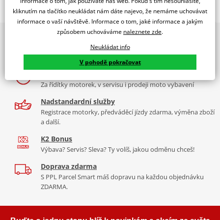
informace o tom, jak používáte náš web. Pokud s tím nesouhlasíte,
kliknutím na tlačítko neukládat nám dáte najevo, že nemáme uchovávat
Jsme autorizovaný
dealer značky NGK
informace o vaší návštěvě. Informace o tom, jaké informace a jakým
způsobem uchováváme
naleznete zde
.
2x multibrand showroom
zapalovací svíčka Standard
Neukládat info
9 značek motocyklů, servis, oblečení, doplňky i náhradní
NGK niklové zapalovací svíčky
jsou vybaveny speciálně
díly, to vše v Praze a Liberci
navrženou středovou elektrodou s V-drážkou, která zlepšuje
V pohodě pokračovat
zapalitelnost směsi a snižuje zhášení plamene. Jádro z 98% čisté
Více než 30 let zkušeností
mědi zajišťuje lepší odvod tepla pro spolehlivější starty a nižší
Za řídítky motorek, v servisu i prodeji moto vybavení
riziko přehřívání.
Nadstandardní služby
Závity válcované za studena zabraňují poškození závitu a
Registrace motorky, předváděcí jízdy zdarma, výměna zboží
a další.
vzniku křížového závitu v hlavě válců
Třívrstvá povrchová úprava eliminuje nutnost použití pasty
K2 Bonus
proti zadření
Výbava? Servis? Sleva? Ty volíš, jakou odměnu chceš!
Vysoce kvalitní keramika z hlinitokřemičitanu (aluminosilikátu)
Doprava zdarma
S PPL Parcel Smart máš dopravu na každou objednávku
Spec sheet – specifikační list NICKEL SPARK PLUGS
PDF
ZDARMA.