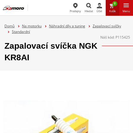
0
Prodejny
Hledat
Účet
Košík
Menu
Hledat
Domů
Na motorku
Náhradní díly a tuning
Zapalovací svíčky
Standardní
Náš kód:
P115425
Zapalovací svíčka NGK
KR8AI