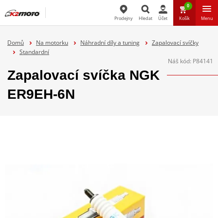
0
Prodejny
Hledat
Účet
Košík
Menu
Hledat
Domů
Na motorku
Náhradní díly a tuning
Zapalovací svíčky
Standardní
Náš kód:
P84141
Zapalovací svíčka NGK
ER9EH-6N