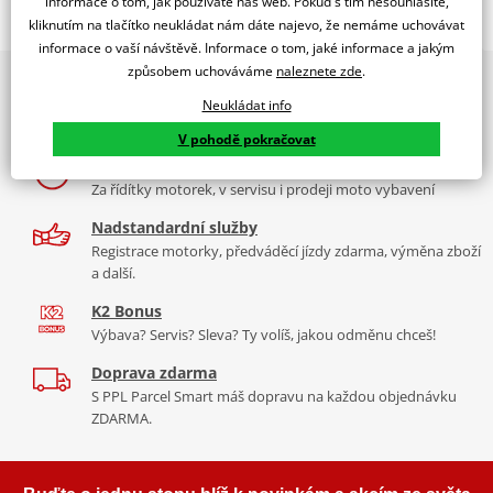
informace o tom, jak používáte náš web. Pokud s tím nesouhlasíte,
kliknutím na tlačítko neukládat nám dáte najevo, že nemáme uchovávat
Jsme autorizovaný
dealer značky NGK
informace o vaší návštěvě. Informace o tom, jaké informace a jakým
způsobem uchováváme
naleznete zde
.
2x multibrand showroom
zapalovací svíčka Standard
Neukládat info
9 značek motocyklů, servis, oblečení, doplňky i náhradní
NGK niklové zapalovací svíčky
jsou vybaveny speciálně
díly, to vše v Praze a Liberci
navrženou středovou elektrodou s V-drážkou, která zlepšuje
V pohodě pokračovat
zapalitelnost směsi a snižuje zhášení plamene. Jádro z 98% čisté
Více než 30 let zkušeností
mědi zajišťuje lepší odvod tepla pro spolehlivější starty a nižší
Za řídítky motorek, v servisu i prodeji moto vybavení
riziko přehřívání.
Nadstandardní služby
Závity válcované za studena zabraňují poškození závitu a
Registrace motorky, předváděcí jízdy zdarma, výměna zboží
a další.
vzniku křížového závitu v hlavě válců
Třívrstvá povrchová úprava eliminuje nutnost použití pasty
K2 Bonus
proti zadření
Výbava? Servis? Sleva? Ty volíš, jakou odměnu chceš!
Vysoce kvalitní keramika z hlinitokřemičitanu (aluminosilikátu)
Doprava zdarma
S PPL Parcel Smart máš dopravu na každou objednávku
NGK katalog 2017
PDF
ZDARMA.
Spec sheet – specifikační list NICKEL SPARK PLUGS
PDF