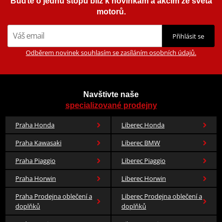
Buďte o jednu stopu blíž k novinkám a akcím ze světa
motorů.
Přihlásit se
Odběrem novinek souhlasím se zasíláním osobních údajů.
Navštivte naše
specializované prodejny
Praha Honda
Liberec Honda
Praha Kawasaki
Liberec BMW
Praha Piaggio
Liberec Piaggio
Praha Horwin
Liberec Horwin
Praha Prodejna oblečení a
Liberec Prodejna oblečení a
doplňků
doplňků