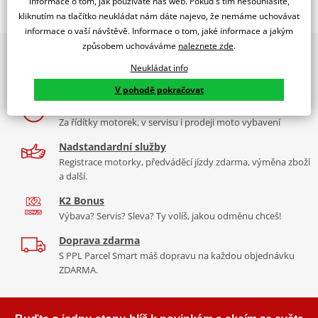
informace o tom, jak používáte náš web. Pokud s tím nesouhlasíte,
kliknutím na tlačítko neukládat nám dáte najevo, že nemáme uchovávat
Jsme autorizovaný
dealer značky NGK
informace o vaší návštěvě. Informace o tom, jaké informace a jakým
způsobem uchováváme
naleznete zde
.
2x multibrand showroom
zapalovací svíčka Standard
Neukládat info
9 značek motocyklů, servis, oblečení, doplňky i náhradní
NGK niklové zapalovací svíčky
jsou vybaveny speciálně
díly, to vše v Praze a Liberci
navrženou středovou elektrodou s V-drážkou, která zlepšuje
V pohodě pokračovat
zapalitelnost směsi a snižuje zhášení plamene. Jádro z 98% čisté
Více než 30 let zkušeností
mědi zajišťuje lepší odvod tepla pro spolehlivější starty a nižší
Za řídítky motorek, v servisu i prodeji moto vybavení
riziko přehřívání.
Nadstandardní služby
Závity válcované za studena zabraňují poškození závitu a
Registrace motorky, předváděcí jízdy zdarma, výměna zboží
a další.
vzniku křížového závitu v hlavě válců
Třívrstvá povrchová úprava eliminuje nutnost použití pasty
K2 Bonus
proti zadření
Výbava? Servis? Sleva? Ty volíš, jakou odměnu chceš!
Vysoce kvalitní keramika z hlinitokřemičitanu (aluminosilikátu)
Doprava zdarma
S PPL Parcel Smart máš dopravu na každou objednávku
NGK katalog 2017
PDF
ZDARMA.
Spec sheet – specifikační list NICKEL SPARK PLUGS
PDF