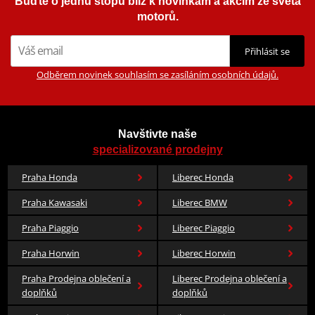
Buďte o jednu stopu blíž k novinkám a akcím ze světa
motorů.
Přihlásit se
Odběrem novinek souhlasím se zasíláním osobních údajů.
Navštivte naše
specializované prodejny
Praha Honda
Liberec Honda
Praha Kawasaki
Liberec BMW
Praha Piaggio
Liberec Piaggio
Praha Horwin
Liberec Horwin
Praha Prodejna oblečení a
Liberec Prodejna oblečení a
doplňků
doplňků