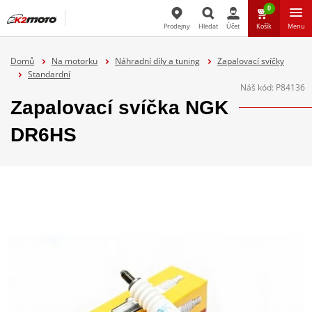
0
Prodejny
Hledat
Účet
Košík
Menu
Hledat
Domů
Na motorku
Náhradní díly a tuning
Zapalovací svíčky
Standardní
Náš kód:
P84136
Zapalovací svíčka NGK
DR6HS