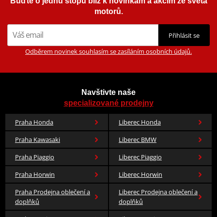
Buďte o jednu stopu blíž k novinkám a akcím ze světa
motorů.
Přihlásit se
Odběrem novinek souhlasím se zasíláním osobních údajů.
Navštivte naše
specializované prodejny
Praha Honda
Liberec Honda
Praha Kawasaki
Liberec BMW
Praha Piaggio
Liberec Piaggio
Praha Horwin
Liberec Horwin
Praha Prodejna oblečení a
Liberec Prodejna oblečení a
doplňků
doplňků