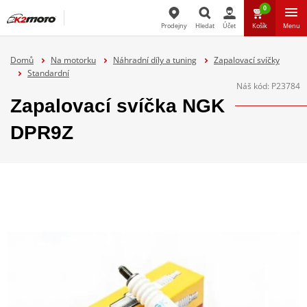
0
Prodejny
Hledat
Účet
Košík
Menu
Hledat
Domů
Na motorku
Náhradní díly a tuning
Zapalovací svíčky
Standardní
Náš kód:
P23784
Zapalovací svíčka NGK
DPR9Z