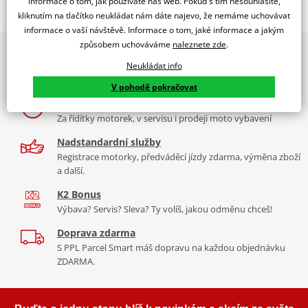
informace o tom, jak používáte náš web. Pokud s tím nesouhlasíte,
kliknutím na tlačítko neukládat nám dáte najevo, že nemáme uchovávat
Jsme autorizovaný
dealer značky NGK
informace o vaší návštěvě. Informace o tom, jaké informace a jakým
způsobem uchováváme
naleznete zde
.
2x multibrand showroom
zapalovací svíčka Standard
Neukládat info
9 značek motocyklů, servis, oblečení, doplňky i náhradní
NGK niklové zapalovací svíčky
jsou vybaveny speciálně
díly, to vše v Praze a Liberci
navrženou středovou elektrodou s V-drážkou, která zlepšuje
V pohodě pokračovat
zapalitelnost směsi a snižuje zhášení plamene. Jádro z 98% čisté
Více než 30 let zkušeností
mědi zajišťuje lepší odvod tepla pro spolehlivější starty a nižší
Za řídítky motorek, v servisu i prodeji moto vybavení
riziko přehřívání.
Nadstandardní služby
Závity válcované za studena zabraňují poškození závitu a
Registrace motorky, předváděcí jízdy zdarma, výměna zboží
a další.
vzniku křížového závitu v hlavě válců
Třívrstvá povrchová úprava eliminuje nutnost použití pasty
K2 Bonus
proti zadření
Výbava? Servis? Sleva? Ty volíš, jakou odměnu chceš!
Vysoce kvalitní keramika z hlinitokřemičitanu (aluminosilikátu)
Doprava zdarma
S PPL Parcel Smart máš dopravu na každou objednávku
NGK katalog 2017
PDF
ZDARMA.
Spec sheet – specifikační list NICKEL SPARK PLUGS
PDF