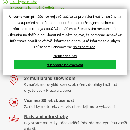
Prodejna Praha
Skladem 5 ks, možný odběr ihned
Prodejna Liberec
Chceme vám přinášet co nejlepší zážitek z prohlížení našich stránek a
Skladem 2 ks, možný odběr ihned
nakupování na našem e-shopu. K tomu potřebujeme uchovat
informace o tom, jak používáte náš web. Pokud s tím nesouhlasíte,
Obraťte se na specialistu
kliknutím na tlačítko neukládat nám dáte najevo, že nemáme uchovávat
informace o vaší návštěvě. Informace o tom, jaké informace a jakým
způsobem uchováváme
naleznete zde
.
Popis a parametry
Neukládat info
Jsme autorizovaný
V pohodě pokračovat
dealer značky NGK
2x multibrand showroom
zapalovací svíčka Standard
9 značek motocyklů, servis, oblečení, doplňky i náhradní
NGK niklové zapalovací svíčky
jsou vybaveny speciálně
díly, to vše v Praze a Liberci
navrženou středovou elektrodou s V-drážkou, která zlepšuje
zapalitelnost směsi a snižuje zhášení plamene. Jádro z 98% čisté
Více než 30 let zkušeností
mědi zajišťuje lepší odvod tepla pro spolehlivější starty a nižší
Za řídítky motorek, v servisu i prodeji moto vybavení
riziko přehřívání.
Nadstandardní služby
Závity válcované za studena zabraňují poškození závitu a
Registrace motorky, předváděcí jízdy zdarma, výměna zboží
a další.
vzniku křížového závitu v hlavě válců