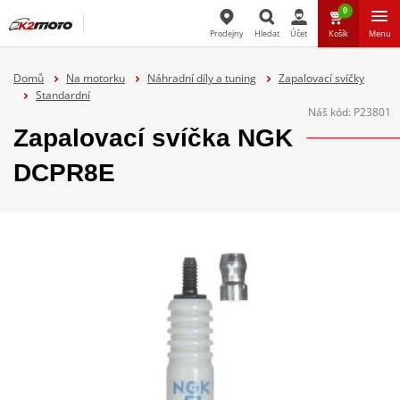
0
Prodejny
Hledat
Účet
Košík
Menu
Hledat
Domů
Na motorku
Náhradní díly a tuning
Zapalovací svíčky
Standardní
Náš kód:
P23801
Zapalovací svíčka NGK
DCPR8E