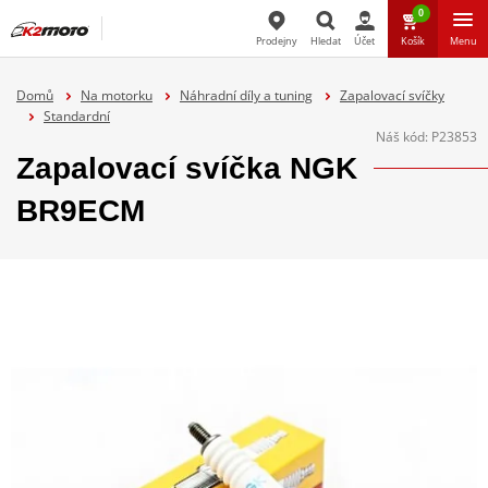
0
Prodejny
Hledat
Účet
Košík
Menu
Hledat
Domů
Na motorku
Náhradní díly a tuning
Zapalovací svíčky
Standardní
Náš kód:
P23853
Zapalovací svíčka NGK
BR9ECM