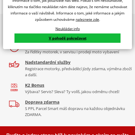
informace o tom, jak používáte náš web. Pokud s tím nesouhlasíte,
kliknutím na tlačítko neukládat nám dáte najevo, že nemáme uchovávat
Jsme autorizovaný
dealer značky NGK
informace o vaší návštěvě. Informace o tom, jaké informace a jakým
způsobem uchováváme
naleznete zde
.
2x multibrand showroom
zapalovací svíčka Standard
Neukládat info
9 značek motocyklů, servis, oblečení, doplňky i náhradní
NGK niklové zapalovací svíčky
jsou vybaveny speciálně
díly, to vše v Praze a Liberci
navrženou středovou elektrodou s V-drážkou, která zlepšuje
V pohodě pokračovat
zapalitelnost směsi a snižuje zhášení plamene. Jádro z 98% čisté
Více než 30 let zkušeností
mědi zajišťuje lepší odvod tepla pro spolehlivější starty a nižší
Za řídítky motorek, v servisu i prodeji moto vybavení
riziko přehřívání.
Nadstandardní služby
Závity válcované za studena zabraňují poškození závitu a
Registrace motorky, předváděcí jízdy zdarma, výměna zboží
a další.
vzniku křížového závitu v hlavě válců
Třívrstvá povrchová úprava eliminuje nutnost použití pasty
K2 Bonus
proti zadření
Výbava? Servis? Sleva? Ty volíš, jakou odměnu chceš!
Vysoce kvalitní keramika z hlinitokřemičitanu (aluminosilikátu)
Doprava zdarma
S PPL Parcel Smart máš dopravu na každou objednávku
NGK katalog 2017
PDF
ZDARMA.
Spec sheet – specifikační list NICKEL SPARK PLUGS
PDF