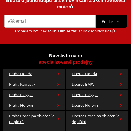
Buďte o jednu stopu blíž k novinkám a akcím ze světa
motorů.
Přihlásit se
Odběrem novinek souhlasím se zasíláním osobních údajů.
Navštivte naše
specializované prodejny
Praha Honda
Liberec Honda
Praha Kawasaki
Liberec BMW
Praha Piaggio
Liberec Piaggio
Praha Horwin
Liberec Horwin
Praha Prodejna oblečení a
Liberec Prodejna oblečení a
doplňků
doplňků