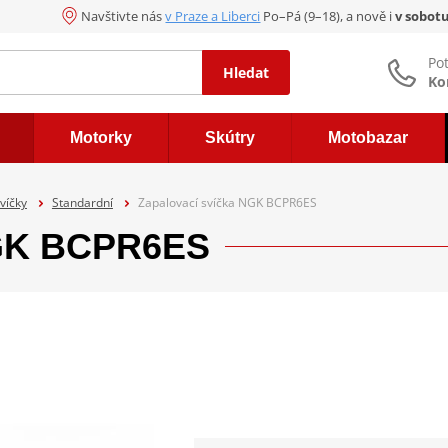
Navštivte nás
v Praze a Liberci
Po–Pá (9–18), a nově i
v sobot
Po
Hledat
Ko
Motorky
Skútry
Motobazar
víčky
Standardní
Zapalovací svíčka NGK BCPR6ES
NGK BCPR6ES