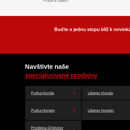
Praze a Liberci
Buďte o jednu stopu blíž k novink
Navštivte naše
specializované prodejny
Praha Honda
Liberec Honda
Praha Horwin
Liberec Horwin
Prodejna QJ Motor