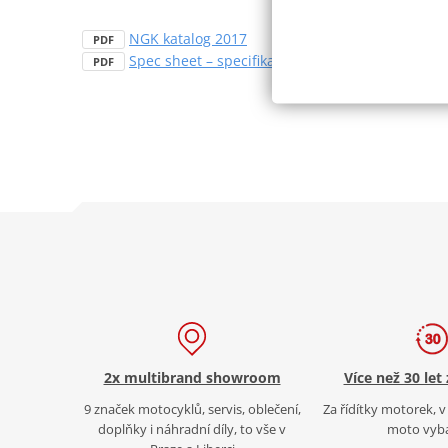
NGK katalog 2017
PDF
Spec sheet – specifikační list NICKEL SPARK PL
PDF
2x multibrand showroom
Více než 30 let
9 značek motocyklů, servis, oblečení,
Za řídítky motorek, v 
doplňky i náhradní díly, to vše v
moto vyb