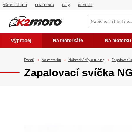
Vše o nákupu
O K2 moto
Blog
Kontakt
Výprodej
Na motorkáře
Na motorku
Domů
Na motorku
Náhradní díly a tuning
Zapalovací s
Zapalovací svíčka 