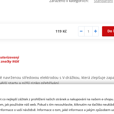
Zařazeno v kategoriích:
Standardní
Do 
119 Kč
autorizovaný
r značky NGK
ě navrženou středovou elektrodou s V-drážkou, která zlepšuje zapal
jší starty a nižší riziko přehřívání.
vitu a vzniku křížového závitu v hlavě válců
 co nejlepší zážitek z prohlížení našich stránek a nakupování na našem e-shopu
ití pasty proti zadření
m, jak používáte náš web. Pokud s tím nesouhlasíte, kliknutím na tlačítko neuklá
inosilikátu)
formace o vaší návštěvě. Informace o tom, jaké informace a jakým způsobem