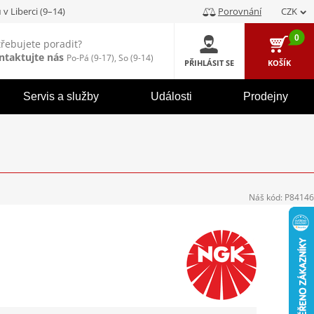
u
v Liberci (9–14)
Porovnání
CZK
0
třebujete poradit?
ntaktujte nás
Po-Pá (9-17), So (9-14)
PŘIHLÁSIT SE
KOŠÍK
Servis a služby
Události
Prodejny
Náš kód:
P84146