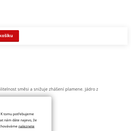
košíku
itelnost směsi a snižuje zhášení plamene. Jádro z
. K tomu potřebujeme
dat nám dáte najevo, že
 uchováváme
naleznete