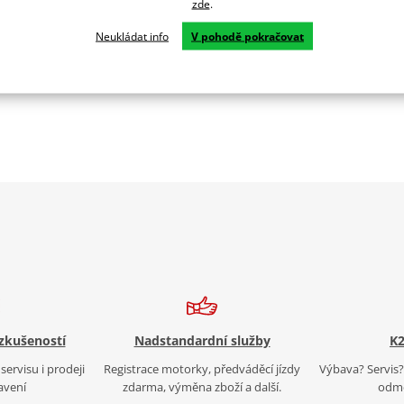
zde
.
Neukládat info
V pohodě pokračovat
UGS
 zkušeností
Nadstandardní služby
K2
servisu i prodeji
Registrace motorky, předváděcí jízdy
Výbava? Servis? 
avení
zdarma, výměna zboží a další.
odmě