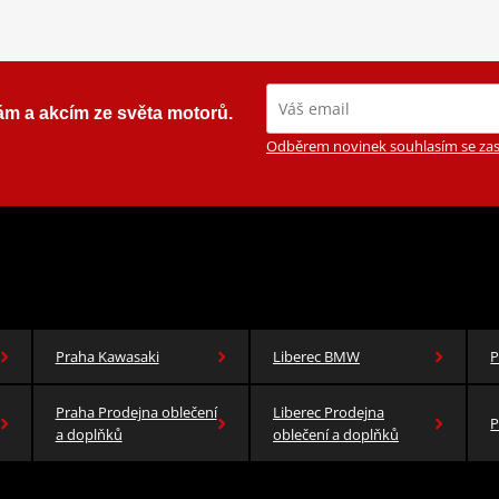
ám a akcím ze světa motorů.
Odběrem novinek souhlasím se zas
Praha Kawasaki
Liberec BMW
P
Praha Prodejna oblečení
Liberec Prodejna
P
a doplňků
oblečení a doplňků