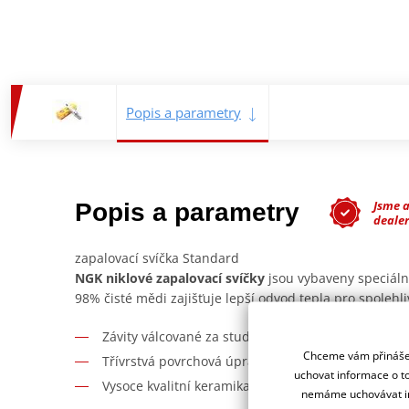
Popis a parametry
Jsme 
Popis a parametry
deale
zapalovací svíčka Standard
NGK niklové zapalovací svíčky
jsou vybaveny speciáln
98% čisté mědi zajišťuje lepší odvod tepla pro spolehlivě
Závity válcované za studena zabraňují poškození zá
Chceme vám přinášet
Třívrstvá povrchová úprava eliminuje nutnost použ
uchovat informace o to
Vysoce kvalitní keramika z hlinitokřemičitanu (alum
nemáme uchovávat in