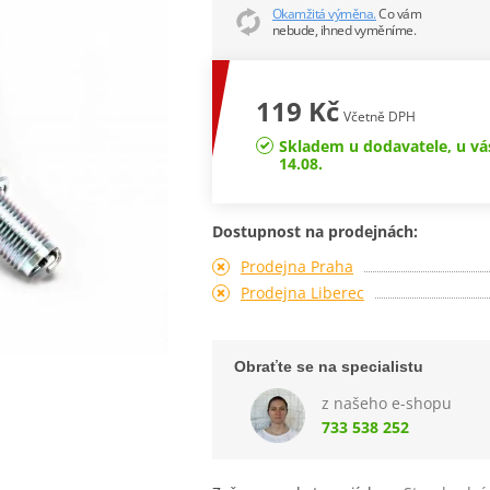
Okamžitá výměna.
Co vám
nebude, ihned vyměníme.
119 Kč
Včetně DPH
Skladem u dodavatele, u vá
14.08.
Dostupnost na prodejnách:
Prodejna Praha
Prodejna Liberec
Obraťte se na specialistu
z našeho e-shopu
733 538 252