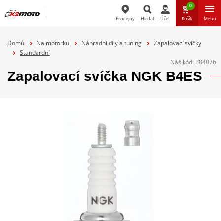
0
Prodejny
Hledat
Účet
Košík
Menu
Hledat
Domů
Na motorku
Náhradní díly a tuning
Zapalovací svíčky
Standardní
Náš kód:
P84076
Zapalovací svíčka NGK B4ES