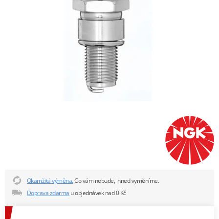
Okamžitá výměna.
Co vám nebude, ihned vyměníme.
Doprava zdarma
u objednávek nad 0 Kč