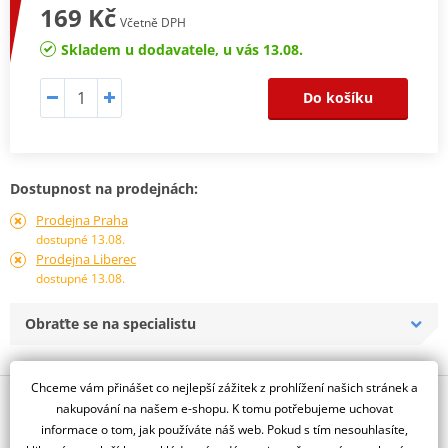
169 Kč
Včetně DPH
Skladem u dodavatele, u vás 13.08.
Do košíku
Dostupnost na prodejnách:
Prodejna Praha
dostupné 13.08.
Prodejna Liberec
dostupné 13.08.
Obraťte se na specialistu
Chceme vám přinášet co nejlepší zážitek z prohlížení našich stránek a
Popis a parametry
nakupování na našem e-shopu. K tomu potřebujeme uchovat
informace o tom, jak používáte náš web. Pokud s tím nesouhlasíte,
Jsme autorizovaný