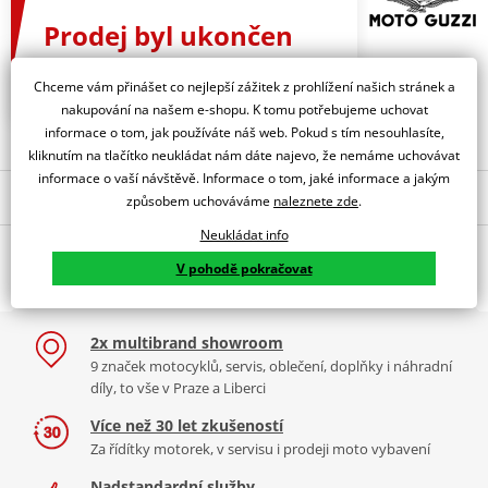
Prodej byl ukončen
Vyberte si alternativu
Chceme vám přinášet co nejlepší zážitek z prohlížení našich stránek a
nakupování na našem e-shopu. K tomu potřebujeme uchovat
informace o tom, jak používáte náš web. Pokud s tím nesouhlasíte,
kliknutím na tlačítko neukládat nám dáte najevo, že nemáme uchovávat
informace o vaší návštěvě. Informace o tom, jaké informace a jakým
Nejoblíbenější kousky z kategorie
způsobem uchováváme
naleznete zde
.
Neukládat info
Popis a parametry
PLACHTA NA MOTORKU
Venkovní plachta
V pohodě pokračovat
AQUATEX S PROSTOREM
Kawasaki
Jsme autorizovaný
NA KUFR, OXFORD
dealer značky Moto Guzzi
(ČERNÁ/STŘÍBRNÁ)
2x multibrand showroom
Vnitřní plachta na motorku pro motocykl Moto Guzzi V7
9 značek motocyklů, servis, oblečení, doplňky i náhradní
díly, to vše v Praze a Liberci
Plachta ušitá přímo na míru motocyklu Moto Guzzi V7 ze
strečového materiálu s potiskem - siluetou motocyklu a logem
Více než 30 let zkušeností
Moto Guzzi. Plachta je určená pro vnitřní užití jako ochrana proti
Za řídítky motorek, v servisu i prodeji moto vybavení
prachu při dlouhodobém skladování Vaší Guzzi v garáži.
Nadstandardní služby