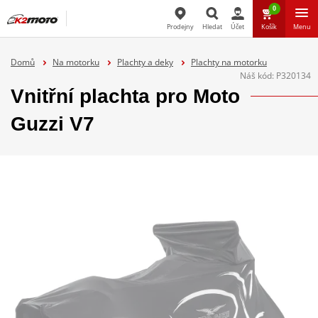
0
Prodejny
Hledat
Účet
Košík
Menu
Hledat
Domů
Na motorku
Plachty a deky
Plachty na motorku
Náš kód:
P320134
Vnitřní plachta pro Moto
Guzzi V7