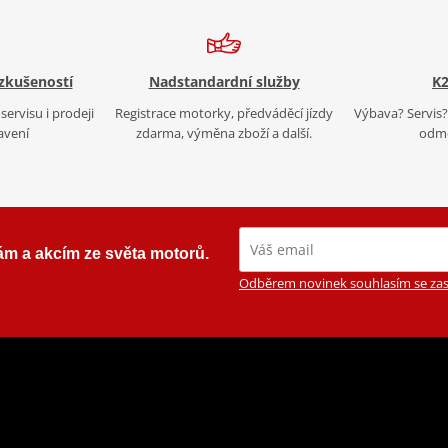
 zkušeností
Nadstandardní služby
K2
servisu i prodeji
Registrace motorky, předváděcí jízdy
Výbava? Servis? 
avení
zdarma, výměna zboží a další.
odmě
ám a akcím ze světa motorů.
Odběrem novinek souhlasím se zas