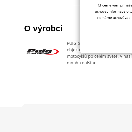
Chceme vám přinášet
uchovat informace o to
nemáme uchovávat in
O výrobci
PUIG byl založen v roce 1964 ve 
objektu, který se dělí na 3 části
motocyklů po celém světě. V naší
mnoho dalšího.