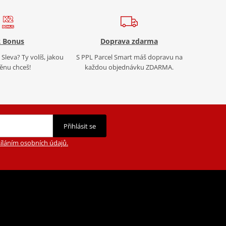
 Bonus
Doprava zdarma
Sleva? Ty volíš, jakou
S PPL Parcel Smart máš dopravu na
nu chceš!
každou objednávku ZDARMA.
Přihlásit se
íláním osobních údajů.