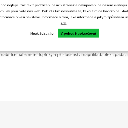
 co nejlepší zážitek z prohlížení našich stránek a nakupování na našem e-shopu
m, jak používáte náš web. Pokud s tím nesouhlasíte, kliknutím na tlačítko neuklá
formace o vaší návštěvě. Informace o tom, jaké informace a jakým způsobem
zde
.
Neukládat info
V pohodě pokračovat
Španělsku. Vyrábí se ve městě Granollers poblíž Barcelony na ploše
: komerční, odlitkovou a kovových součástek. Již 40 let se účastní ne
 nabídce naleznete doplňky a příslušenství například: plexi, padací