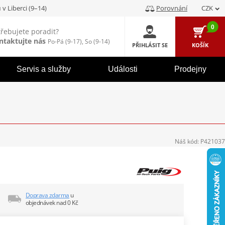
u
v Liberci (9–14)
Porovnání
CZK
0
třebujete poradit?
ntaktujte nás
Po-Pá (9-17), So (9-14)
PŘIHLÁSIT SE
KOŠÍK
Servis a služby
Události
Prodejny
Náš kód:
P421037
Doprava zdarma
u
objednávek nad 0 Kč