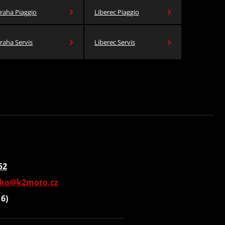
raha Piaggio
Liberec Piaggio
raha Servis
Liberec Servis
52
vka@k2moto.cz
16)