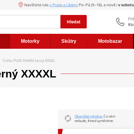
Navštivte nás
v Praze a Liberci
Po–Pá (9–18), a nově i
v sobot
Po
Hledat
Ko
Motorky
Skútry
Motobazar
Tričko PUIG 9344N černý XXXXL
erný XXXXL
Okamžitá výměna.
Co vám
nebude, ihned vyměníme.