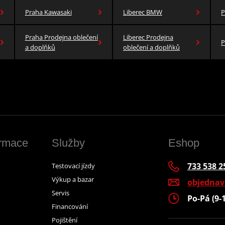
Praha Kawasaki
Liberec BMW
P
Praha Prodejna oblečení
Liberec Prodejna
P
a doplňků
oblečení a doplňků
ormace
Služby
Eshop
733 538 2
Testovací jízdy
Výkup a bazar
objedna
Servis
Po-Pá (9-
Financování
Pojištění