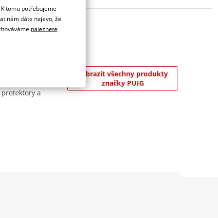
. K tomu potřebujeme
dat nám dáte najevo, že
 uchováváme
naleznete
 8 000 m² v
Zobrazit všechny produkty
jslavnějších závodů
značky PUIG
 protektory a