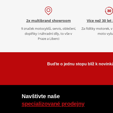
2x multibrand showroom
Více než 30 let
9 značek motocyklů, servis, oblečení,
Za řídítky motorek, v 
doplňky i náhradní díly, to vše v
moto vyb
Praze a Liberci
Buďte o jednu stopu blíž k novink
Navštivte naše
specializované prodejny