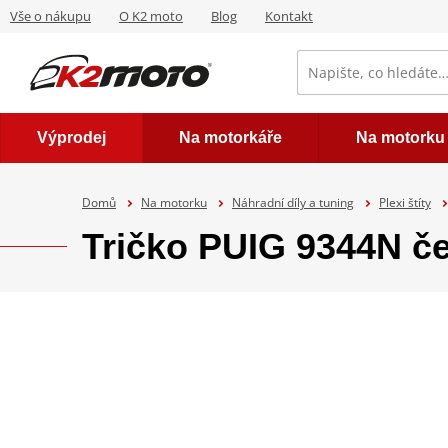
Vše o nákupu
O K2 moto
Blog
Kontakt
Výprodej
Na motorkáře
Na motorku
Domů
Na motorku
Náhradní díly a tuning
Plexi štíty
Tričko PUIG 9344N č